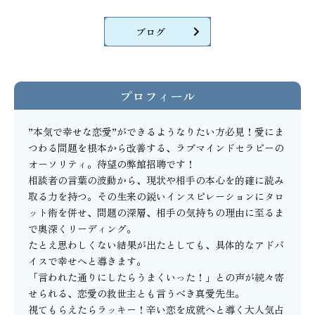
ブログ
プロフィール
”本気で幸せな恋愛”ができるようなりたい方必見！愛にま
つわる問題を根本から改善する、ラブマインドセラピーの
オーソリティ。待望の弊館招聘です！

相談者の言葉の波動から、現状や相手の本心を的確に読み
取る力を持つ。その生来の鋭いインスピレーションにタロ
ット術を併せ、問題の深層、相手の気持ちの理由に至るま
で奥深くリーディング。

たとえ思わしくない結果が出たとしても、具体的なアドバ
イスで幸せへと導きます。

「言われた通りにしたらうまくいった！」との声が続々寄
せられる、恋愛の救世主とも言うべき真愛先生。

視てもらえたらラッキー！辛い恋を成就へと導く大人気占