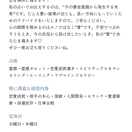
恋を解決に導きます！

私の占いでお伝えするのは、”今の潜在意識から発生する未
来”です。たとえ悪い結果が出ても、良い方向にもっていくた
めのアドバイスをいたしますので、ご安心ください。

心の隙間を埋めるのはモノではなく”愛”です。不安でつぶれ
そうなとき、今の状況から抜け出したいとき、私の”愛”であ
なたを導きます♡

ぜひ一度お立ち寄りくださいね。
占術
霊感・霊感タロット・恋愛成就導き・スピリチュアルカウン
セリング・ヒーリング・ラブマインドセラピー
特に得意な相談内容
恋愛成就・相手の本心・復縁・人間関係・モラハラ・愛着障
害・回避依存・仕事全般
定休日
水曜日・木曜日