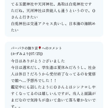
てる玉置神社や天河神社、鳥取は白兎神社です
ただね、天河神社は芸能人も通うというので、Ｏ
さんと行きたい
白兎神社は交通アクセス良いし、日本海の海眺め
たい
バーバラの独り言
へのコメント
(かずみより[07/25])
今日はありがとうございました
今日は週末だし、学生達は夏休みだろうし、社会
人は休日？だろうから受付終了なってるのを覚悟
で館へ…予想外でした！！
鑑定中にも話したようにＯさんとはシンクロしや
すくなってるのは嬉しいんですが、当人と面識が
まだなので気持ちが急いて急いて落ち着かないで
す。。