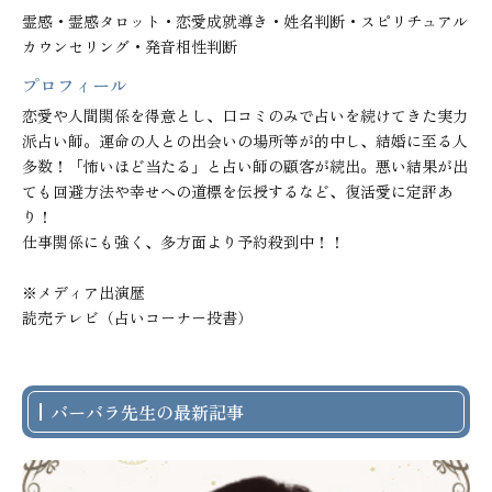
霊感・霊感タロット・恋愛成就導き・姓名判断・スピリチュアル
カウンセリング・発音相性判断
プロフィール
恋愛や人間関係を得意とし、口コミのみで占いを続けてきた実力
派占い師。運命の人との出会いの場所等が的中し、結婚に至る人
多数！「怖いほど当たる」と占い師の顧客が続出。悪い結果が出
ても回避方法や幸せへの道標を伝授するなど、復活愛に定評あ
り！

仕事関係にも強く、多方面より予約殺到中！！

※メディア出演歴

読売テレビ（占いコーナー投書）
バーバラ先生の最新記事