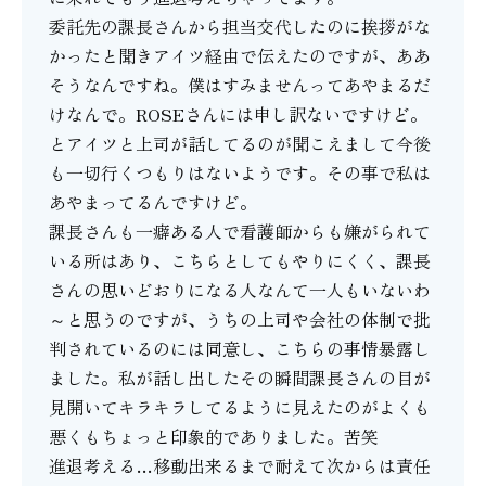
委託先の課長さんから担当交代したのに挨拶がな
かったと聞きアイツ経由で伝えたのですが、ああ
そうなんですね。僕はすみませんってあやまるだ
けなんで。ROSEさんには申し訳ないですけど。
とアイツと上司が話してるのが聞こえまして今後
も一切行くつもりはないようです。その事で私は
あやまってるんですけど。
課長さんも一癖ある人で看護師からも嫌がられて
いる所はあり、こちらとしてもやりにくく、課長
さんの思いどおりになる人なんて一人もいないわ
～と思うのですが、うちの上司や会社の体制で批
判されているのには同意し、こちらの事情暴露し
ました。私が話し出したその瞬間課長さんの目が
見開いてキラキラしてるように見えたのがよくも
悪くもちょっと印象的でありました。苦笑
進退考える…移動出来るまで耐えて次からは責任