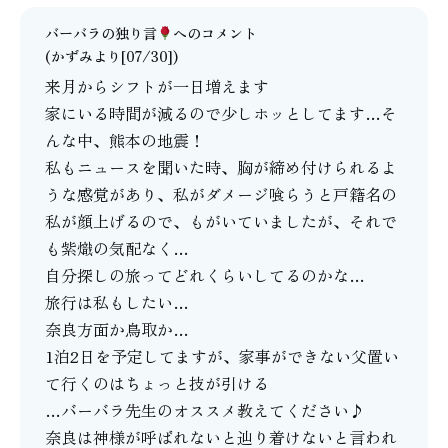
バーバラの独り言
へのコメント
(かずみより[07/30])
来月からシフトが一日増えます
家にいる時間が減るので少しホッとしてます…そ
んな中、熊本の地震！
私もニュースを聞いた時、胸が締め付けられるよ
うな感覚があり、私がダメージ喰らうと戸籍名の
私が顔上げるので、もがいていましたが、それで
も紫熾の気配なく…
自分探しの旅ってどれくらいしてるのかな…
旅行は私もしたい…
奈良方面か鳥取か…
1泊2日を予定してますが、家事ができない父置い
て行くのはちょっと技が引ける
…バーバラ先生のオススメ教えてください♪
奈良は神様が呼ばれないと辿り着けないと言われ