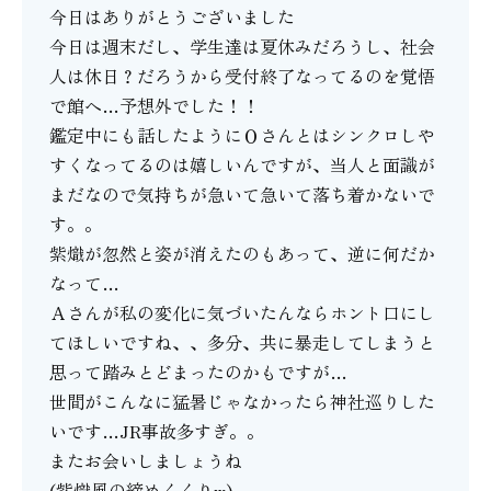
今日はありがとうございました
今日は週末だし、学生達は夏休みだろうし、社会
人は休日？だろうから受付終了なってるのを覚悟
で館へ…予想外でした！！
鑑定中にも話したようにＯさんとはシンクロしや
すくなってるのは嬉しいんですが、当人と面識が
まだなので気持ちが急いて急いて落ち着かないで
す。。
紫熾が忽然と姿が消えたのもあって、逆に何だか
なって…
Ａさんが私の変化に気づいたんならホント口にし
てほしいですね、、多分、共に暴走してしまうと
思って踏みとどまったのかもですが…
世間がこんなに猛暑じゃなかったら神社巡りした
いです…JR事故多すぎ。。
またお会いしましょうね
(紫熾風の締めくくりw)