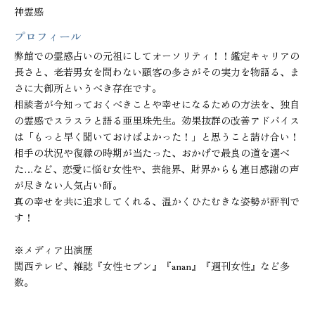
神霊感
プロフィール
弊館での霊感占いの元祖にしてオーソリティ！！鑑定キャリアの
長さと、老若男女を問わない顧客の多さがその実力を物語る、ま
さに大御所というべき存在です。

相談者が今知っておくべきことや幸せになるための方法を、独自
の霊感でスラスラと語る亜里珠先生。効果抜群の改善アドバイス
は「もっと早く聞いておけばよかった！」と思うこと請け合い！
相手の状況や復縁の時期が当たった、おかげで最良の道を選べ
た…など、恋愛に悩む女性や、芸能界、財界からも連日感謝の声
が尽きない人気占い師。

真の幸せを共に追求してくれる、温かくひたむきな姿勢が評判で
す！

※メディア出演歴

関西テレビ、雑誌『女性セブン』『anan』『週刊女性』など多
数。