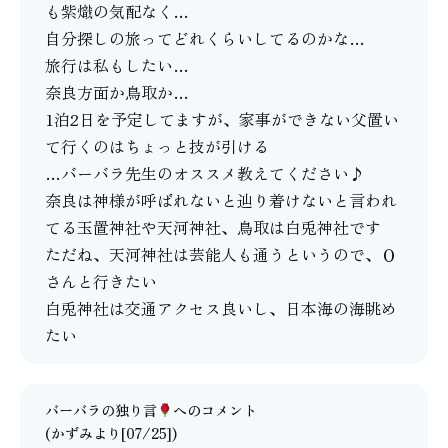
も紫熾の気配なく…
自分探しの旅ってどれくらいしてるのかな…
旅行は私もしたい…
奈良方面か鳥取か…
1泊2日を予定してますが、家事ができない父置い
て行くのはちょっと技が引ける
…バーバラ先生のオススメ教えてください♪
奈良は神様が呼ばれないと辿り着けないと言われ
てる玉置神社や天河神社、鳥取は白兎神社です
ただね、天河神社は芸能人も通うというので、Ｏ
さんと行きたい
白兎神社は交通アクセス良いし、日本海の海眺め
たい
バーバラの独り言
へのコメント
(かずみより[07/25])