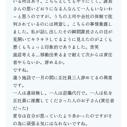
いる所はあり、こちらとしてもやりにくく、課長
さんの思いどおりになる人なんて一人もいないわ
～と思うのですが、うちの上司や会社の体制で批
判されているのには同意し、こちらの事情暴露し
ました。私が話し出したその瞬間課長さんの目が
見開いてキラキラしてるように見えたのがよくも
悪くもちょっと印象的でありました。苦笑
進退考える…移動出来るまで耐えて次からは責任
者やらないか、辞めるか。
ですね。
違う施設で一月の間に正社員三人辞めてるの異常
です。
一人は連絡無し、一人は退職代行で。一人は私を
正社員に推薦してくださった人のお子さん(責任者
だった)
賞与は自分が思っていたより多かったのですがそ
の為に頑張る気にはなれないですね。