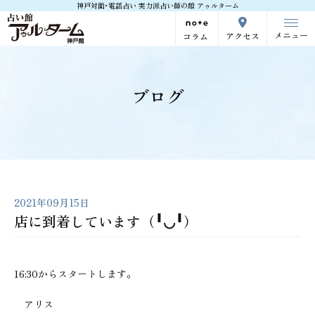
神戸対面･電話占い 実力派占い師の館 アゥルターム
メニュー
アクセス
コラム
ブログ
2021年09月15日
店に到着しています（╹◡╹）
16:30からスタートします。
アリス