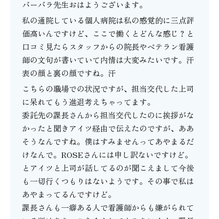
バーバラ先生おはようございます。
私の通院している個人病院は私の感覚的に三点評
価高いんですけど、ここで働くとどんな感じ？と
口コミ見たらスタッフからの院長やベテラン看護
師の文句が書いていて内情は大変みたいです。汗
表の顔と裏の顔ですね。汗
こちらの職場での状況ですが、担当交代した上司
に呆れてもう進退考えちゃってます。
委託先の課長さんから担当交代したのに挨拶がな
かったと聞きアイツ経由で伝えたのですが、ああ
そうなんですね。僕はすみませんってあやまるだ
けなんで。ROSEさんには申し訳ないですけど。
とアイツと上司が話してるのが聞こえまして今後
も一切行くつもりはないようです。その事で私は
あやまってるんですけど。
課長さんも一癖ある人で看護師からも嫌がられて