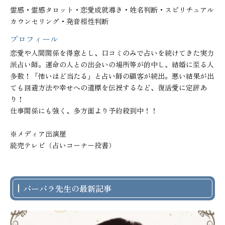
霊感・霊感タロット・恋愛成就導き・姓名判断・スピリチュアル
カウンセリング・発音相性判断
プロフィール
恋愛や人間関係を得意とし、口コミのみで占いを続けてきた実力
派占い師。運命の人との出会いの場所等が的中し、結婚に至る人
多数！「怖いほど当たる」と占い師の顧客が続出。悪い結果が出
ても回避方法や幸せへの道標を伝授するなど、復活愛に定評あ
り！

仕事関係にも強く、多方面より予約殺到中！！

※メディア出演歴

読売テレビ（占いコーナー投書）
バーバラ先生の最新記事