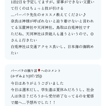
1泊2日を予定してますが、家事ができない父置い
て行くのはちょっと技が引ける
…バーバラ先生のオススメ教えてください♪
奈良は神様が呼ばれないと辿り着けないと言われ
てる玉置神社や天河神社、鳥取は白兎神社です
ただね、天河神社は芸能人も通うというので、Ｏ
さんと行きたい
白兎神社は交通アクセス良いし、日本海の海眺め
たい
バーバラの独り言
へのコメント
(かずみより[07/25])
今日はありがとうございました
今日は週末だし、学生達は夏休みだろうし、社会
人は休日？だろうから受付終了なってるのを覚悟
で館へ…予想外でした！！