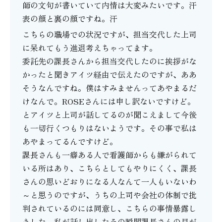
師の文句が書いていて内情は大変みたいです。汗
表の顔と裏の顔ですね。汗
こちらの職場での状況ですが、担当交代した上司
に呆れてもう進退考えちゃってます。
委託先の課長さんから担当交代したのに挨拶がな
かったと聞きアイツ経由で伝えたのですが、ああ
そうなんですね。僕はすみませんってあやまるだ
けなんで。ROSEさんには申し訳ないですけど。
とアイツと上司が話してるのが聞こえまして今後
も一切行くつもりはないようです。その事で私は
あやまってるんですけど。
課長さんも一癖ある人で看護師からも嫌がられて
いる所はあり、こちらとしてもやりにくく、課長
さんの思いどおりになる人なんて一人もいないわ
～と思うのですが、うちの上司や会社の体制で批
判されているのには同意し、こちらの事情暴露し
ました。私が話し出したその瞬間課長さんの目が