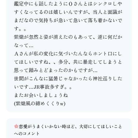
鑑定中にも話したようにＯさんとはシンクロしや
すくなってるのは嬉しいんですが、当人と面識が
まだなので気持ちが急いて急いて落ち着かないで
す。。
紫熾が忽然と姿が消えたのもあって、逆に何だか
なって…
Ａさんが私の変化に気づいたんならホント口にし
てほしいですね、、多分、共に暴走してしまうと
思って踏みとどまったのかもですが…
世間がこんなに猛暑じゃなかったら神社巡りした
いです…JR事故多すぎ。。
またお会いしましょうね
(紫熾風の締めくくりw)
恋愛がうまくいかない時ほど、大切にしてほしいこと
へのコメント