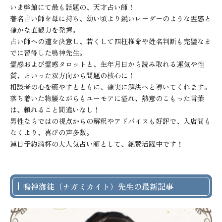
いま弊館にて最も話題の、天才占い師！

著名占い師を母に持ち、幼い頃より鋭いレーダーのような霊感と
確かな直観力を発揮。

占い師への道を決意し、若くして四柱推命や姓名判断も完璧なま
でに習得した鳴神先生。

霊感および霊感タロットと、生年月日から読み取れる運気や性
質、といった双方向から問題の核心に！

相談者の心を癒やすとともに、確実に解決へと導いてくれます。
落ち着いた物腰ながらもユーモアに溢れ、熱意のこもった言葉
は、頼れること間違いなし！

男性ならではの視点からの解釈やアドバイスも好評で、入店間も
なくより、喜びの声多数。

連日予約満杯の大人気占い師として、絶賛活躍中です！
鳴神海徒（ナガミカイト）先生の最新記事