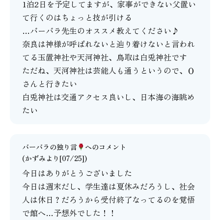
1泊2日を予定してますが、家事ができない父置い
て行くのはちょっと技が引ける
…バーバラ先生のオススメ教えてください♪
奈良は神様が呼ばれないと辿り着けないと言われ
てる玉置神社や天河神社、鳥取は白兎神社です
ただね、天河神社は芸能人も通うというので、Ｏ
さんと行きたい
白兎神社は交通アクセス良いし、日本海の海眺め
たい
バーバラの独り言
へのコメント
(かずみより[07/25])
今日はありがとうございました
今日は週末だし、学生達は夏休みだろうし、社会
人は休日？だろうから受付終了なってるのを覚悟
で館へ…予想外でした！！