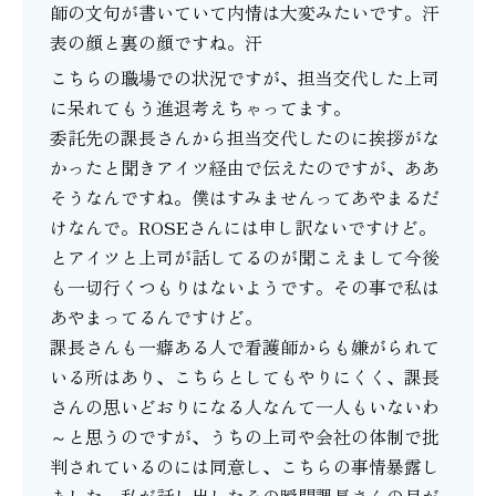
師の文句が書いていて内情は大変みたいです。汗
表の顔と裏の顔ですね。汗
こちらの職場での状況ですが、担当交代した上司
に呆れてもう進退考えちゃってます。
委託先の課長さんから担当交代したのに挨拶がな
かったと聞きアイツ経由で伝えたのですが、ああ
そうなんですね。僕はすみませんってあやまるだ
けなんで。ROSEさんには申し訳ないですけど。
とアイツと上司が話してるのが聞こえまして今後
も一切行くつもりはないようです。その事で私は
あやまってるんですけど。
課長さんも一癖ある人で看護師からも嫌がられて
いる所はあり、こちらとしてもやりにくく、課長
さんの思いどおりになる人なんて一人もいないわ
～と思うのですが、うちの上司や会社の体制で批
判されているのには同意し、こちらの事情暴露し