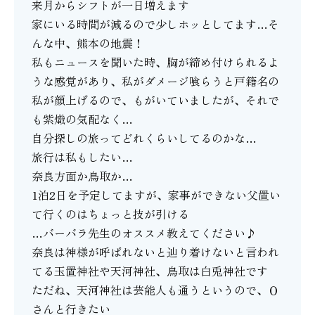
来月からシフトが一日増えます
家にいる時間が減るので少しホッとしてます…そ
んな中、熊本の地震！
私もニュースを聞いた時、胸が締め付けられるよ
うな感覚があり、私がダメージ喰らうと戸籍名の
私が顔上げるので、もがいていましたが、それで
も紫熾の気配なく…
自分探しの旅ってどれくらいしてるのかな…
旅行は私もしたい…
奈良方面か鳥取か…
1泊2日を予定してますが、家事ができない父置い
て行くのはちょっと技が引ける
…バーバラ先生のオススメ教えてください♪
奈良は神様が呼ばれないと辿り着けないと言われ
てる玉置神社や天河神社、鳥取は白兎神社です
ただね、天河神社は芸能人も通うというので、Ｏ
さんと行きたい