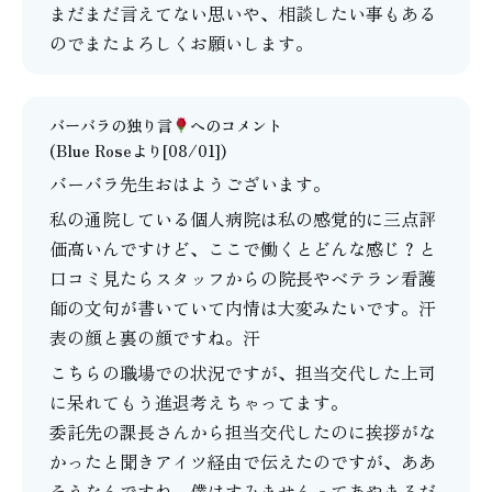
まだまだ言えてない思いや、相談したい事もある
のでまたよろしくお願いします。
バーバラの独り言
へのコメント
(Blue Roseより[08/01])
バーバラ先生おはようございます。
私の通院している個人病院は私の感覚的に三点評
価高いんですけど、ここで働くとどんな感じ？と
口コミ見たらスタッフからの院長やベテラン看護
師の文句が書いていて内情は大変みたいです。汗
表の顔と裏の顔ですね。汗
こちらの職場での状況ですが、担当交代した上司
に呆れてもう進退考えちゃってます。
委託先の課長さんから担当交代したのに挨拶がな
かったと聞きアイツ経由で伝えたのですが、ああ
そうなんですね。僕はすみませんってあやまるだ