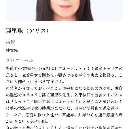
亜里珠（アリス）
占術
神霊感
プロフィール
弊館での霊感占いの元祖にしてオーソリティ！！鑑定キャリアの
長さと、老若男女を問わない顧客の多さがその実力を物語る、ま
さに大御所というべき存在です。

相談者が今知っておくべきことや幸せになるための方法を、独自
の霊感でスラスラと語る亜里珠先生。効果抜群の改善アドバイス
は「もっと早く聞いておけばよかった！」と思うこと請け合い！
相手の状況や復縁の時期が当たった、おかげで最良の道を選べ
た…など、恋愛に悩む女性や、芸能界、財界からも連日感謝の声
が尽きない人気占い師。

真の幸せを共に追求してくれる、温かくひたむきな姿勢が評判で