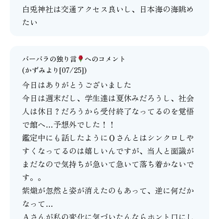
白兎神社は交通アクセス良いし、日本海の海眺め
たい
バーバラの独り言
へのコメント
(かずみより[07/25])
今日はありがとうございました
今日は週末だし、学生達は夏休みだろうし、社会
人は休日？だろうから受付終了なってるのを覚悟
で館へ…予想外でした！！
鑑定中にも話したようにＯさんとはシンクロしや
すくなってるのは嬉しいんですが、当人と面識が
まだなので気持ちが急いて急いて落ち着かないで
す。。
紫熾が忽然と姿が消えたのもあって、逆に何だか
なって…
Ａさんが私の変化に気づいたんならホント口にし