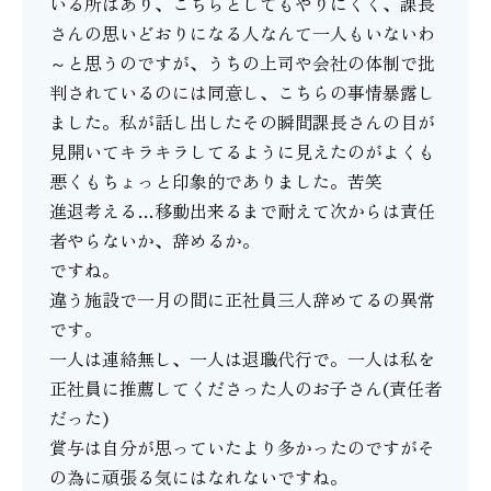
いる所はあり、こちらとしてもやりにくく、課長
さんの思いどおりになる人なんて一人もいないわ
～と思うのですが、うちの上司や会社の体制で批
判されているのには同意し、こちらの事情暴露し
ました。私が話し出したその瞬間課長さんの目が
見開いてキラキラしてるように見えたのがよくも
悪くもちょっと印象的でありました。苦笑
進退考える…移動出来るまで耐えて次からは責任
者やらないか、辞めるか。
ですね。
違う施設で一月の間に正社員三人辞めてるの異常
です。
一人は連絡無し、一人は退職代行で。一人は私を
正社員に推薦してくださった人のお子さん(責任者
だった)
賞与は自分が思っていたより多かったのですがそ
の為に頑張る気にはなれないですね。