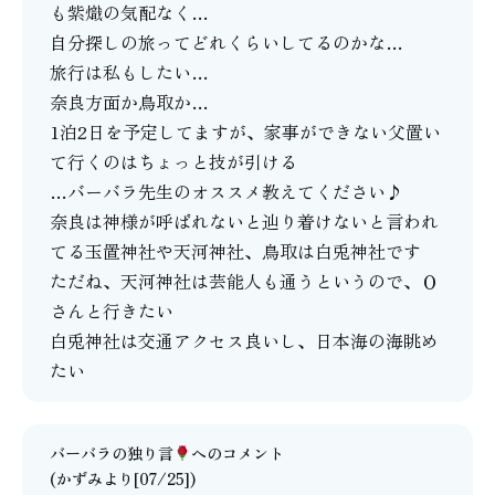
も紫熾の気配なく…
自分探しの旅ってどれくらいしてるのかな…
旅行は私もしたい…
奈良方面か鳥取か…
1泊2日を予定してますが、家事ができない父置い
て行くのはちょっと技が引ける
…バーバラ先生のオススメ教えてください♪
奈良は神様が呼ばれないと辿り着けないと言われ
てる玉置神社や天河神社、鳥取は白兎神社です
ただね、天河神社は芸能人も通うというので、Ｏ
さんと行きたい
白兎神社は交通アクセス良いし、日本海の海眺め
たい
バーバラの独り言
へのコメント
(かずみより[07/25])