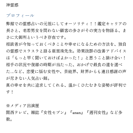
神霊感
プロフィール
弊館での霊感占いの元祖にしてオーソリティ！！鑑定キャリアの
長さと、老若男女を問わない顧客の多さがその実力を物語る、ま
さに大御所というべき存在です。

相談者が今知っておくべきことや幸せになるための方法を、独自
の霊感でスラスラと語る亜里珠先生。効果抜群の改善アドバイス
は「もっと早く聞いておけばよかった！」と思うこと請け合い！
相手の状況や復縁の時期が当たった、おかげで最良の道を選べ
た…など、恋愛に悩む女性や、芸能界、財界からも連日感謝の声
が尽きない人気占い師。

真の幸せを共に追求してくれる、温かくひたむきな姿勢が評判で
す！

※メディア出演歴

関西テレビ、雑誌『女性セブン』『anan』『週刊女性』など多
数。