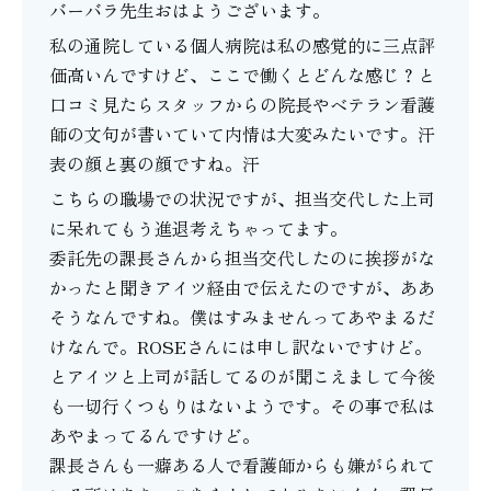
バーバラ先生おはようございます。
私の通院している個人病院は私の感覚的に三点評
価高いんですけど、ここで働くとどんな感じ？と
口コミ見たらスタッフからの院長やベテラン看護
師の文句が書いていて内情は大変みたいです。汗
表の顔と裏の顔ですね。汗
こちらの職場での状況ですが、担当交代した上司
に呆れてもう進退考えちゃってます。
委託先の課長さんから担当交代したのに挨拶がな
かったと聞きアイツ経由で伝えたのですが、ああ
そうなんですね。僕はすみませんってあやまるだ
けなんで。ROSEさんには申し訳ないですけど。
とアイツと上司が話してるのが聞こえまして今後
も一切行くつもりはないようです。その事で私は
あやまってるんですけど。
課長さんも一癖ある人で看護師からも嫌がられて