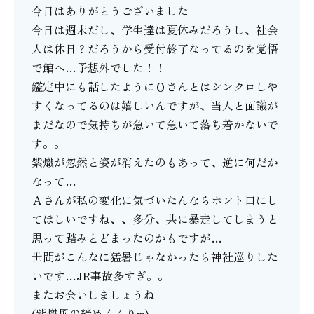
今日はありがとうございました
今日は週末だし、学生達は夏休みだろうし、社会
人は休日？だろうから受付終了なってるのを覚悟
で館へ…予想外でした！！
鑑定中にも話したようにＯさんとはシンクロしや
すくなってるのは嬉しいんですが、当人と面識が
まだなので気持ちが急いて急いて落ち着かないで
す。。
紫熾が忽然と姿が消えたのもあって、逆に何だか
なって…
Ａさんが私の変化に気づいたんならホント口にし
てほしいですね、、多分、共に暴走してしまうと
思って踏みとどまったのかもですが…
世間がこんなに猛暑じゃなかったら神社巡りした
いです…JR事故多すぎ。。
またお会いしましょうね
(紫熾風の締めくくりw)