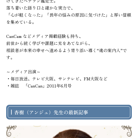
けてきたベテラン鑑定士。

落ち着いた語り口と確かな実力で、

「心が軽くなった」「長年の悩みの原因に気づけた」と厚い信頼
を集めている。

CanCam などメディア掲載経験も持ち、

前世から続く学びや課題に光をあてながら、

相談者が本来の幸せへ進めるよう寄り添い導く“魂の案内人”で
す。

～メディア出演～

・毎日放送、テレビ大阪、サンテレビ、FM大阪など

・雑誌　「CanCan」2011年6月号
杏樹（アンジュ）先生の最新記事