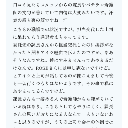
口コミ見たらスタッフからの院長やベテラン看護
師の文句が書いていて内情は大変みたいです。汗
表の顔と裏の顔ですね。汗
こちらの職場での状況ですが、担当交代した上司
に呆れてもう進退考えちゃってます。
委託先の課長さんから担当交代したのに挨拶がな
かったと聞きアイツ経由で伝えたのですが、ああ
そうなんですね。僕はすみませんってあやまるだ
けなんで。ROSEさんには申し訳ないですけど。
とアイツと上司が話してるのが聞こえまして今後
も一切行くつもりはないようです。その事で私は
あやまってるんですけど。
課長さんも一癖ある人で看護師からも嫌がられて
いる所はあり、こちらとしてもやりにくく、課長
さんの思いどおりになる人なんて一人もいないわ
～と思うのですが、うちの上司や会社の体制で批