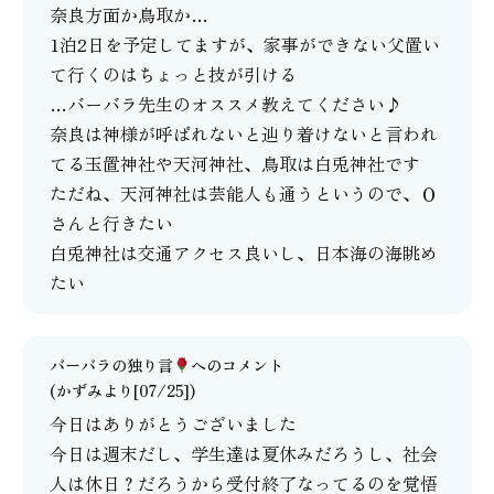
奈良方面か鳥取か…
1泊2日を予定してますが、家事ができない父置い
て行くのはちょっと技が引ける
…バーバラ先生のオススメ教えてください♪
奈良は神様が呼ばれないと辿り着けないと言われ
てる玉置神社や天河神社、鳥取は白兎神社です
ただね、天河神社は芸能人も通うというので、Ｏ
さんと行きたい
白兎神社は交通アクセス良いし、日本海の海眺め
たい
バーバラの独り言
へのコメント
(かずみより[07/25])
今日はありがとうございました
今日は週末だし、学生達は夏休みだろうし、社会
人は休日？だろうから受付終了なってるのを覚悟