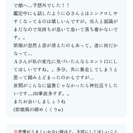
で館へ…予想外でした！！
鑑定中にも話したようにＯさんとはシンクロしや
すくなってるのは嬉しいんですが、当人と面識が
まだなので気持ちが急いて急いて落ち着かないで
す。。
紫熾が忽然と姿が消えたのもあって、逆に何だか
なって…
Ａさんが私の変化に気づいたんならホント口にし
てほしいですね、、多分、共に暴走してしまうと
思って踏みとどまったのかもですが…
世間がこんなに猛暑じゃなかったら神社巡りした
いです…JR事故多すぎ。。
またお会いしましょうね
(紫熾風の締めくくりw)
恋愛がうまくいかない時ほど、大切にしてほしいこと