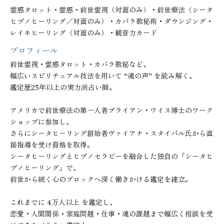
霊感タロット・霊感・前世霊視（対面のみ）・前世療法（シータ
ヒプノヒーリング／対面のみ）・カバラ数秘術・ダウンジング・
レイキヒーリング（対面のみ）・観音力カード
プロフィール
前世霊視・霊感タロット・カバラ数秘など、

幅広いスピリチュアル技法を用いて “魂の声” を読み解く、

鑑定歴25年以上の実力派占い師。

アメリカで前世療法の第一人者ブライアン・ワイス博士のワーク
ショップに参加し、

さらにシータヒーリング創始者ヴァイアナ・スタイバル氏から直
接指導を受け資格を取得。

シータヒーリングとヒプノセラピーを融合した独自の「シータヒ
プノヒーリング」で、

前世から続く心のブロックへ深く働きかける鑑定を確立。

これまでに 4万人以上 を鑑定し、

恋愛・人間関係・家庭問題・仕事・魂の課題まで幅広く相談を受