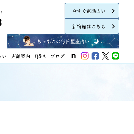
今すぐ電話占い
！
8
新宿館はこちら
ちゃあこの毎日星座占い
占い
店舗案内
Q&A
ブログ