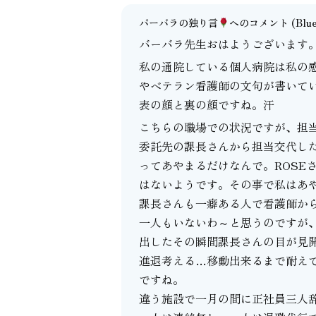
バーバラの独り言
へのコメント
(Blu
バーバラ先生おはようございます
私の通院している個人病院は私の
やベテラン看護師の文句が書いて
表の顔と裏の顔ですね。汗
こちらの職場での状況ですが、担
委託先の課長さんから担当交代し
ってあやまるだけなんで。ROSE
はないようです。その事で私はあ
課長さんも一癖ある人で看護師か
一人もいないわ～と思うのですが
出したその瞬間課長さんの目が見
進退考える…移動出来るまで耐え
ですね。
違う施設で一月の間に正社員三人