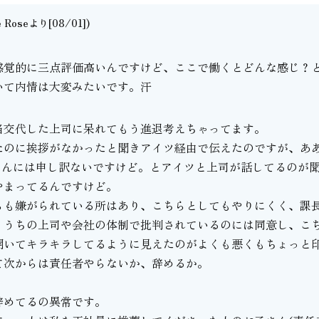
e Roseより[08/01])
。
感覚的に三点評価高いんですけど、ここで働くとどんな感じ？
いて内情は大変みたいです。汗
当交代した上司に呆れてもう進退考えちゃってます。
たのに挨拶がなかったと聞きアイツ経由で伝えたのですが、あ
さんには申し訳ないですけど。とアイツと上司が話してるのが
やまってるんですけど。
らも嫌がられている所はあり、こちらとしてもやりにくく、課
、うちの上司や会社の体制で批判されているのには同意し、こ
開いてキラキラしてるように見えたのがよくも悪くもちょっと
て次からは責任者やらないか、辞めるか。
辞めてるの異常です。