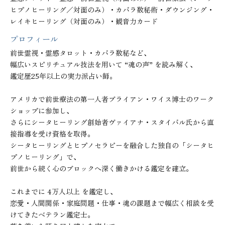
ヒプノヒーリング／対面のみ）・カバラ数秘術・ダウンジング・
レイキヒーリング（対面のみ）・観音力カード
プロフィール
前世霊視・霊感タロット・カバラ数秘など、

幅広いスピリチュアル技法を用いて “魂の声” を読み解く、

鑑定歴25年以上の実力派占い師。

アメリカで前世療法の第一人者ブライアン・ワイス博士のワーク
ショップに参加し、

さらにシータヒーリング創始者ヴァイアナ・スタイバル氏から直
接指導を受け資格を取得。

シータヒーリングとヒプノセラピーを融合した独自の「シータヒ
プノヒーリング」で、

前世から続く心のブロックへ深く働きかける鑑定を確立。

これまでに 4万人以上 を鑑定し、

恋愛・人間関係・家庭問題・仕事・魂の課題まで幅広く相談を受
けてきたベテラン鑑定士。
