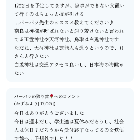
1泊2日を予定してますが、家事ができない父置い
て行くのはちょっと技が引ける
…バーバラ先生のオススメ教えてください♪
奈良は神様が呼ばれないと辿り着けないと言われ
てる玉置神社や天河神社、鳥取は白兎神社です
ただね、天河神社は芸能人も通うというので、Ｏ
さんと行きたい
白兎神社は交通アクセス良いし、日本海の海眺め
たい
バーバラの独り言
へのコメント
(かずみより[07/25])
今日はありがとうございました
今日は週末だし、学生達は夏休みだろうし、社会
人は休日？だろうから受付終了なってるのを覚悟
で館へ…予想外でした！！