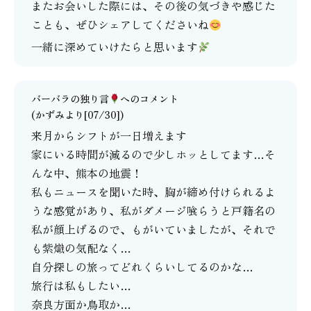
またお会いした際には、その後の気づきや感じた
ことも、ぜひシェアしてくださいね
一緒に深めていけたらと思います
バーバラの独り言
へのコメント
(かずみより[07/30])
来月からシフトが一日増えます
家にいる時間が減るので少しホッとしてます…そ
んな中、熊本の地震！
私もニュースを聞いた時、胸が締め付けられるよ
うな感覚があり、私がダメージ喰らうと戸籍名の
私が顔上げるので、もがいていましたが、それで
も紫熾の気配なく…
自分探しの旅ってどれくらいしてるのかな…
旅行は私もしたい…
奈良方面か鳥取か…