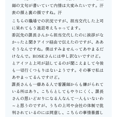
師の文句が書いていて内情は大変みたいです。汗
表の顔と裏の顔ですね。汗
こちらの職場での状況ですが、担当交代した上司
に呆れてもう進退考えちゃってます。
委託先の課長さんから担当交代したのに挨拶がな
かったと聞きアイツ経由で伝えたのですが、ああ
そうなんですね。僕はすみませんってあやまるだ
けなんで。ROSEさんには申し訳ないですけど。
とアイツと上司が話してるのが聞こえまして今後
も一切行くつもりはないようです。その事で私は
あやまってるんですけど。
課長さんも一癖ある人で看護師からも嫌がられて
いる所はあり、こちらとしてもやりにくく、課長
さんの思いどおりになる人なんて一人もいないわ
～と思うのですが、うちの上司や会社の体制で批
判されているのには同意し、こちらの事情暴露し