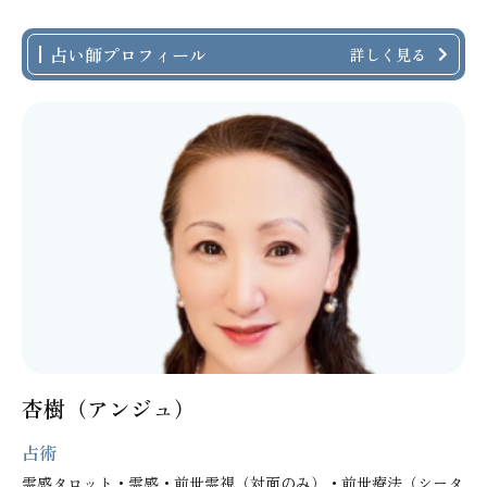
占い師プロフィール
詳しく見る
杏樹（アンジュ）
占術
霊感タロット・霊感・前世霊視（対面のみ）・前世療法（シータ