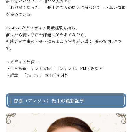
落ち着いた語り口と確かな実力で、

「心が軽くなった」「長年の悩みの原因に気づけた」と厚い信頼
を集めている。

CanCam などメディア掲載経験も持ち、

前世から続く学びや課題に光をあてながら、

相談者が本来の幸せへ進めるよう寄り添い導く“魂の案内人”で
す。

～メディア出演～

・毎日放送、テレビ大阪、サンテレビ、FM大阪など

・雑誌　「CanCan」2011年6月号
杏樹（アンジュ）先生の最新記事