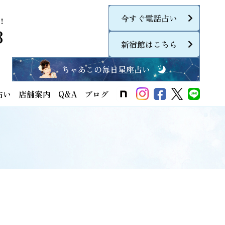
今すぐ電話占い
！
8
新宿館はこちら
ちゃあこの毎日星座占い
占い
店舗案内
Q&A
ブログ