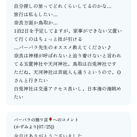
自分探しの旅ってどれくらいしてるのかな…
旅行は私もしたい…
奈良方面か鳥取か…
1泊2日を予定してますが、家事ができない父置い
て行くのはちょっと技が引ける
…バーバラ先生のオススメ教えてください♪
奈良は神様が呼ばれないと辿り着けないと言われ
てる玉置神社や天河神社、鳥取は白兎神社です
ただね、天河神社は芸能人も通うというので、Ｏ
さんと行きたい
白兎神社は交通アクセス良いし、日本海の海眺め
たい
バーバラの独り言
へのコメント
(かずみより[07/25])
今日はありがとうございました