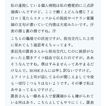
私の通院している個人病院は私の感覚的に三点評
価高いんですけど、ここで働くとどんな感じ？と
口コミ見たらスタッフからの院長やベテラン看護
師の文句が書いていて内情は大変みたいです。汗
表の顔と裏の顔ですね。汗
こちらの職場での状況ですが、担当交代した上司
に呆れてもう進退考えちゃってます。
委託先の課長さんから担当交代したのに挨拶がな
かったと聞きアイツ経由で伝えたのですが、ああ
そうなんですね。僕はすみませんってあやまるだ
けなんで。ROSEさんには申し訳ないですけど。
とアイツと上司が話してるのが聞こえまして今後
も一切行くつもりはないようです。その事で私は
あやまってるんですけど。
課長さんも一癖ある人で看護師からも嫌がられて
いる所はあり、こちらとしてもやりにくく、課長