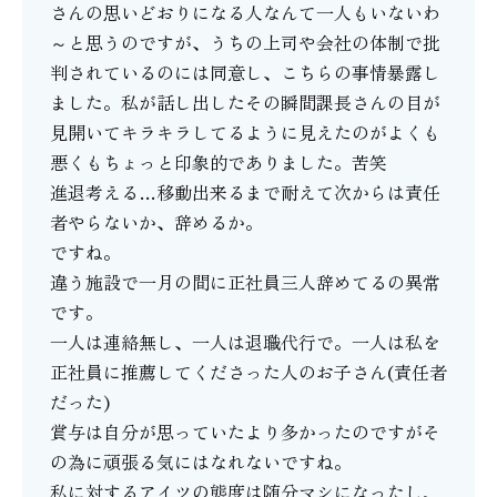
さんの思いどおりになる人なんて一人もいないわ
～と思うのですが、うちの上司や会社の体制で批
判されているのには同意し、こちらの事情暴露し
ました。私が話し出したその瞬間課長さんの目が
見開いてキラキラしてるように見えたのがよくも
悪くもちょっと印象的でありました。苦笑
進退考える…移動出来るまで耐えて次からは責任
者やらないか、辞めるか。
ですね。
違う施設で一月の間に正社員三人辞めてるの異常
です。
一人は連絡無し、一人は退職代行で。一人は私を
正社員に推薦してくださった人のお子さん(責任者
だった)
賞与は自分が思っていたより多かったのですがそ
の為に頑張る気にはなれないですね。
私に対するアイツの態度は随分マシになったし、