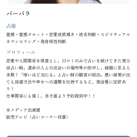
バーバラ
占術
霊感・霊感タロット・恋愛成就導き・姓名判断・スピリチュアル
カウンセリング・発音相性判断
プロフィール
恋愛や人間関係を得意とし、口コミのみで占いを続けてきた実力
派占い師。運命の人との出会いの場所等が的中し、結婚に至る人
多数！「怖いほど当たる」と占い師の顧客が続出。悪い結果が出
ても回避方法や幸せへの道標を伝授するなど、復活愛に定評あ
り！

仕事関係にも強く、多方面より予約殺到中！！

※メディア出演歴

読売テレビ（占いコーナー投書）