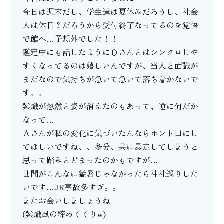
今日は週末だし、学生達は夏休みだろうし、社会
人は休日？だろうから受付終了なってるのを覚悟
で館へ…予想外でした！！
鑑定中にも話したようにＯさんとはシンクロしや
すくなってるのは嬉しいんですが、当人と面識が
まだなので気持ちが急いて急いて落ち着かないで
す。。
紫熾が忽然と姿が消えたのもあって、逆に何だか
なって…
Ａさんが私の変化に気づいたんならホント口にし
てほしいですね、、多分、共に暴走してしまうと
思って踏みとどまったのかもですが…
世間がこんなに猛暑じゃなかったら神社巡りした
いです…JR事故多すぎ。。
またお会いしましょうね
(紫熾風の締めくくりw)