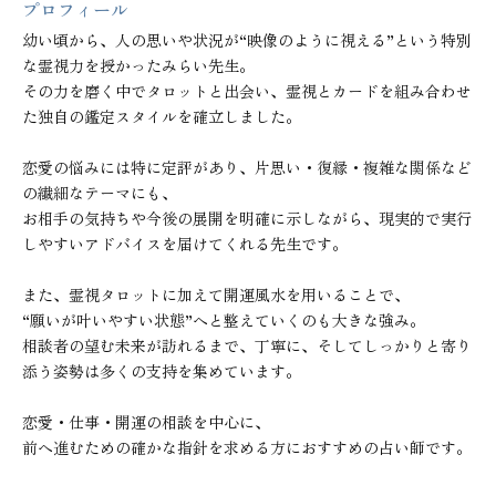
プロフィール
幼い頃から、人の思いや状況が“映像のように視える”という特別
な霊視力を授かったみらい先生。

その力を磨く中でタロットと出会い、霊視とカードを組み合わせ
た独自の鑑定スタイルを確立しました。

恋愛の悩みには特に定評があり、片思い・復縁・複雑な関係など
の繊細なテーマにも、

お相手の気持ちや今後の展開を明確に示しながら、現実的で実行
しやすいアドバイスを届けてくれる先生です。

また、霊視タロットに加えて開運風水を用いることで、

“願いが叶いやすい状態”へと整えていくのも大きな強み。

相談者の望む未来が訪れるまで、丁寧に、そしてしっかりと寄り
添う姿勢は多くの支持を集めています。

恋愛・仕事・開運の相談を中心に、

前へ進むための確かな指針を求める方におすすめの占い師です。