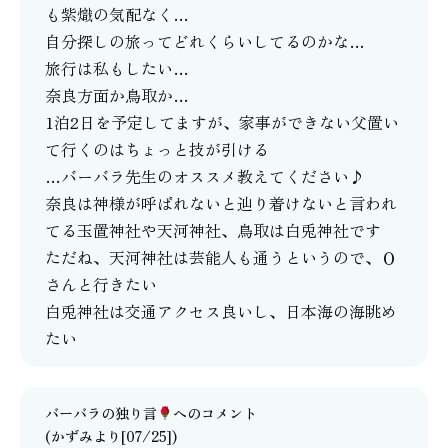
も紫熾の気配なく…
自分探しの旅ってどれくらいしてるのかな…
旅行は私もしたい…
奈良方面か鳥取か…
1泊2日を予定してますが、家事ができない父置い
て行くのはちょっと技が引ける
…バーバラ先生のオススメ教えてください♪
奈良は神様が呼ばれないと辿り着けないと言われ
てる玉置神社や天河神社、鳥取は白兎神社です
ただね、天河神社は芸能人も通うというので、Ｏ
さんと行きたい
白兎神社は交通アクセス良いし、日本海の海眺め
たい
バーバラの独り言
へのコメント
(かずみより[07/25])