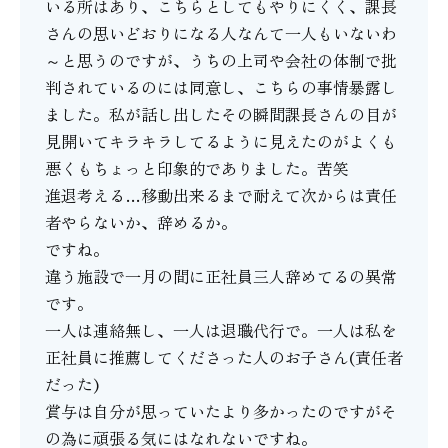
いる所はあり、こちらとしてもやりにくく、課長
さんの思いどおりになる人なんて一人もいないわ
～と思うのですが、うちの上司や会社の体制で批
判されているのには同意し、こちらの事情暴露し
ました。私が話し出したその瞬間課長さんの目が
見開いてキラキラしてるように見えたのがよくも
悪くもちょっと印象的でありました。苦笑
進退考える…移動出来るまで耐えて次からは責任
者やらないか、辞めるか。
ですね。
違う施設で一月の間に正社員三人辞めてるの異常
です。
一人は連絡無し、一人は退職代行で。一人は私を
正社員に推薦してくださった人のお子さん(責任者
だった)
賞与は自分が思っていたより多かったのですがそ
の為に頑張る気にはなれないですね。