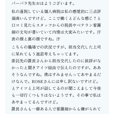
バーバラ先生おはようございます。
私の通院している個人病院は私の感覚的に三点評
価高いんですけど、ここで働くとどんな感じ？と
口コミ見たらスタッフからの院長やベテラン看護
師の文句が書いていて内情は大変みたいです。汗
表の顔と裏の顔ですね。汗
こちらの職場での状況ですが、担当交代した上司
に呆れてもう進退考えちゃってます。
委託先の課長さんから担当交代したのに挨拶がな
かったと聞きアイツ経由で伝えたのですが、ああ
そうなんですね。僕はすみませんってあやまるだ
けなんで。ROSEさんには申し訳ないですけど。
とアイツと上司が話してるのが聞こえまして今後
も一切行くつもりはないようです。その事で私は
あやまってるんですけど。
課長さんも一癖ある人で看護師からも嫌がられて