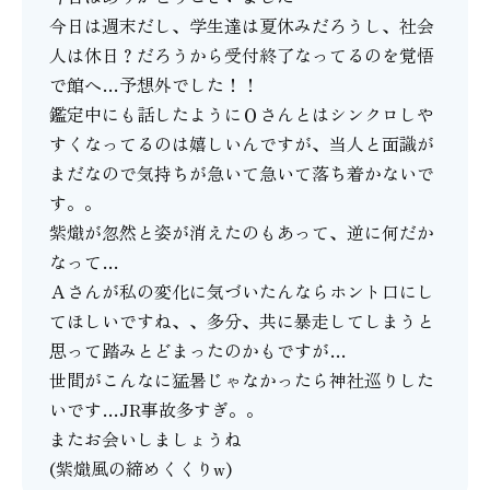
今日は週末だし、学生達は夏休みだろうし、社会
人は休日？だろうから受付終了なってるのを覚悟
で館へ…予想外でした！！
鑑定中にも話したようにＯさんとはシンクロしや
すくなってるのは嬉しいんですが、当人と面識が
まだなので気持ちが急いて急いて落ち着かないで
す。。
紫熾が忽然と姿が消えたのもあって、逆に何だか
なって…
Ａさんが私の変化に気づいたんならホント口にし
てほしいですね、、多分、共に暴走してしまうと
思って踏みとどまったのかもですが…
世間がこんなに猛暑じゃなかったら神社巡りした
いです…JR事故多すぎ。。
またお会いしましょうね
(紫熾風の締めくくりw)