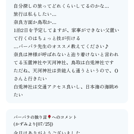
自分探しの旅ってどれくらいしてるのかな…
旅行は私もしたい…
奈良方面か鳥取か…
1泊2日を予定してますが、家事ができない父置い
て行くのはちょっと技が引ける
…バーバラ先生のオススメ教えてください♪
奈良は神様が呼ばれないと辿り着けないと言われ
てる玉置神社や天河神社、鳥取は白兎神社です
ただね、天河神社は芸能人も通うというので、Ｏ
さんと行きたい
白兎神社は交通アクセス良いし、日本海の海眺め
たい
バーバラの独り言
へのコメント
(かずみより[07/25])
今日はありがとうございました