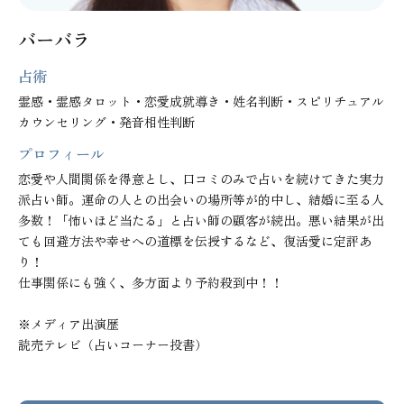
バーバラ
占術
霊感・霊感タロット・恋愛成就導き・姓名判断・スピリチュアル
カウンセリング・発音相性判断
プロフィール
恋愛や人間関係を得意とし、口コミのみで占いを続けてきた実力
派占い師。運命の人との出会いの場所等が的中し、結婚に至る人
多数！「怖いほど当たる」と占い師の顧客が続出。悪い結果が出
ても回避方法や幸せへの道標を伝授するなど、復活愛に定評あ
り！

仕事関係にも強く、多方面より予約殺到中！！

※メディア出演歴

読売テレビ（占いコーナー投書）