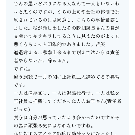
さんの思いどおりになる人なんて一人もいないわ
～と思うのですが、うちの上司や会社の体制で批
判されているのには同意し、こちらの事情暴露し
ました。私が話し出したその瞬間課長さんの目が
見開いてキラキラしてるように見えたのがよくも
悪くもちょっと印象的でありました。苦笑
進退考える…移動出来るまで耐えて次からは責任
者やらないか、辞めるか。
ですね。
違う施設で一月の間に正社員三人辞めてるの異常
です。
一人は連絡無し、一人は退職代行で。一人は私を
正社員に推薦してくださった人のお子さん(責任者
だった)
賞与は自分が思っていたより多かったのですがそ
の為に頑張る気にはなれないですね。
私に対するアイツの態度は随分マシになったし、