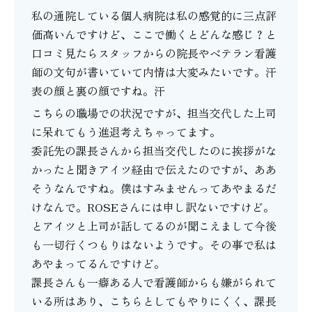
私の通院している個人病院は私の感覚的に三点評
価高いんですけど、ここで働くとどんな感じ？と
口コミ見たらスタッフからの院長やベテラン看護
師の文句が書いていて内情は大変みたいです。汗
表の顔と裏の顔ですね。汗
こちらの職場での状況ですが、担当交代した上司
に呆れてもう進退考えちゃってます。
委託先の課長さんから担当交代したのに挨拶がな
かったと聞きアイツ経由で伝えたのですが、ああ
そうなんですね。僕はすみませんってあやまるだ
けなんで。ROSEさんには申し訳ないですけど。
とアイツと上司が話してるのが聞こえまして今後
も一切行くつもりはないようです。その事で私は
あやまってるんですけど。
課長さんも一癖ある人で看護師からも嫌がられて
いる所はあり、こちらとしてもやりにくく、課長