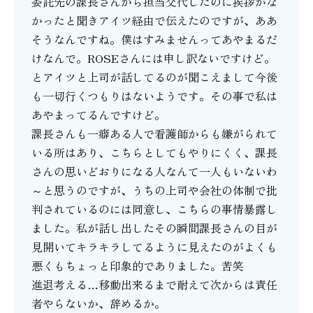
委託先の課長さんから担当交代したのに挨拶がな
かったと聞きアイツ経由で伝えたのですが、ああ
そうなんですね。僕はすみませんってあやまるだ
けなんで。ROSEさんには申し訳ないですけど。
とアイツと上司が話してるのが聞こえまして今後
も一切行くつもりはないようです。その事で私は
あやまってるんですけど。
課長さんも一癖ある人で看護師からも嫌がられて
いる所はあり、こちらとしてもやりにくく、課長
さんの思いどおりになる人なんて一人もいないわ
～と思うのですが、うちの上司や会社の体制で批
判されているのには同意し、こちらの事情暴露し
ました。私が話し出したその瞬間課長さんの目が
見開いてキラキラしてるように見えたのがよくも
悪くもちょっと印象的でありました。苦笑
進退考える…移動出来るまで耐えて次からは責任
者やらないか、辞めるか。