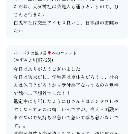
ただね、天河神社は芸能人も通うというので、Ｏ
さんと行きたい
白兎神社は交通アクセス良いし、日本海の海眺め
たい
バーバラの独り言
へのコメント
(かずみより[07/25])
今日はありがとうございました
今日は週末だし、学生達は夏休みだろうし、社会
人は休日？だろうから受付終了なってるのを覚悟
で館へ…予想外でした！！
鑑定中にも話したようにＯさんとはシンクロしや
すくなってるのは嬉しいんですが、当人と面識が
まだなので気持ちが急いて急いて落ち着かないで
す。。
紫熾が忽然と姿が消えたのもあって、逆に何だか