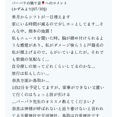
バーバラの独り言
へのコメント
(かずみより[07/30])
来月からシフトが一日増えます
家にいる時間が減るので少しホッとしてます…そ
んな中、熊本の地震！
私もニュースを聞いた時、胸が締め付けられるよ
うな感覚があり、私がダメージ喰らうと戸籍名の
私が顔上げるので、もがいていましたが、それで
も紫熾の気配なく…
自分探しの旅ってどれくらいしてるのかな…
旅行は私もしたい…
奈良方面か鳥取か…
1泊2日を予定してますが、家事ができない父置い
て行くのはちょっと技が引ける
…バーバラ先生のオススメ教えてください♪
奈良は神様が呼ばれないと辿り着けないと言われ
てる玉置神社や天河神社、鳥取は白兎神社です