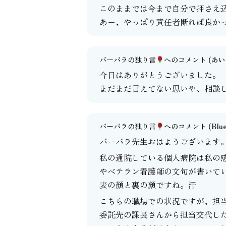
このままでは今まで自分で押さえ
あー、やっぱり責任者断れば良か
バーバラの独り言
へのコメント
(あいよ
今日はありがとうございました。
まだまだ言えてない思いや、相談
バーバラの独り言
へのコメント
(Blu
バーバラ先生おはようございます
私の通院している個人病院は私の
やベテラン看護師の文句が書いて
表の顔と裏の顔ですね。汗
こちらの職場での状況ですが、担
委託先の課長さんから担当交代し