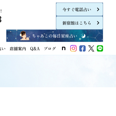
今すぐ電話占い
！
8
新宿館はこちら
ちゃあこの毎日星座占い
占い
店舗案内
Q&A
ブログ