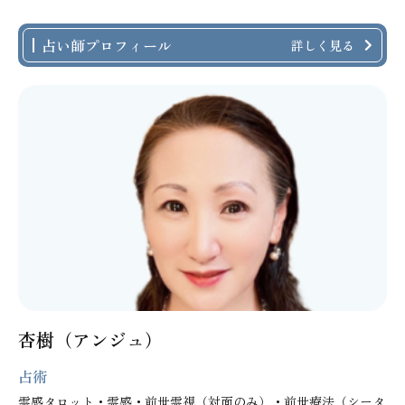
占い師プロフィール
詳しく見る
杏樹（アンジュ）
占術
霊感タロット・霊感・前世霊視（対面のみ）・前世療法（シータ