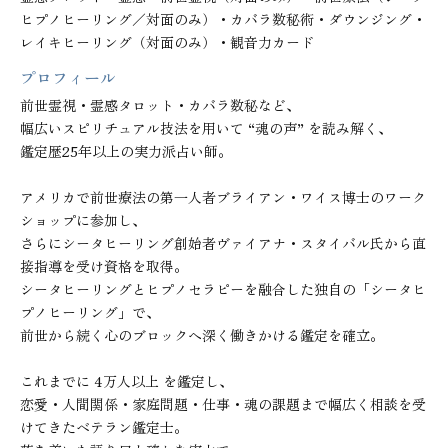
ヒプノヒーリング／対面のみ）・カバラ数秘術・ダウンジング・
レイキヒーリング（対面のみ）・観音力カード
プロフィール
前世霊視・霊感タロット・カバラ数秘など、

幅広いスピリチュアル技法を用いて “魂の声” を読み解く、

鑑定歴25年以上の実力派占い師。

アメリカで前世療法の第一人者ブライアン・ワイス博士のワーク
ショップに参加し、

さらにシータヒーリング創始者ヴァイアナ・スタイバル氏から直
接指導を受け資格を取得。

シータヒーリングとヒプノセラピーを融合した独自の「シータヒ
プノヒーリング」で、

前世から続く心のブロックへ深く働きかける鑑定を確立。

これまでに 4万人以上 を鑑定し、

恋愛・人間関係・家庭問題・仕事・魂の課題まで幅広く相談を受
けてきたベテラン鑑定士。
