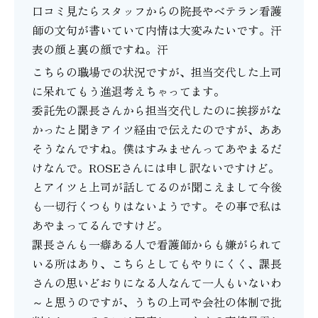
口コミ見たらスタッフからの院長やベテラン看護
師の文句が書いていて内情は大変みたいです。汗
表の顔と裏の顔ですね。汗
こちらの職場での状況ですが、担当交代した上司
に呆れてもう進退考えちゃってます。
委託先の課長さんから担当交代したのに挨拶がな
かったと聞きアイツ経由で伝えたのですが、ああ
そうなんですね。僕はすみませんってあやまるだ
けなんで。ROSEさんには申し訳ないですけど。
とアイツと上司が話してるのが聞こえまして今後
も一切行くつもりはないようです。その事で私は
あやまってるんですけど。
課長さんも一癖ある人で看護師からも嫌がられて
いる所はあり、こちらとしてもやりにくく、課長
さんの思いどおりになる人なんて一人もいないわ
～と思うのですが、うちの上司や会社の体制で批