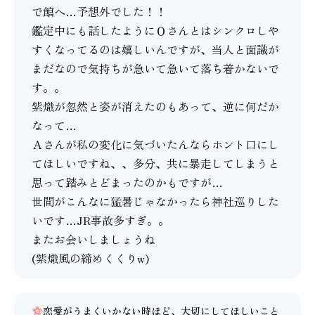
で館へ…予想外でした！！
鑑定中にも話したようにＯさんとはシンクロしや
すくなってるのは嬉しいんですが、当人と面識が
まだなので気持ちが急いて急いて落ち着かないで
す。。
紫熾が忽然と姿が消えたのもあって、逆に何だか
なって…
Ａさんが私の変化に気づいたんならホント口にし
てほしいですね、、多分、共に暴走してしまうと
思って踏みとどまったのかもですが…
世間がこんなに猛暑じゃなかったら神社巡りした
いです…JR事故多すぎ。。
またお会いしましょうね
(紫熾風の締めくくりw)
恋愛がうまくいかない時ほど、大切にしてほしいこと