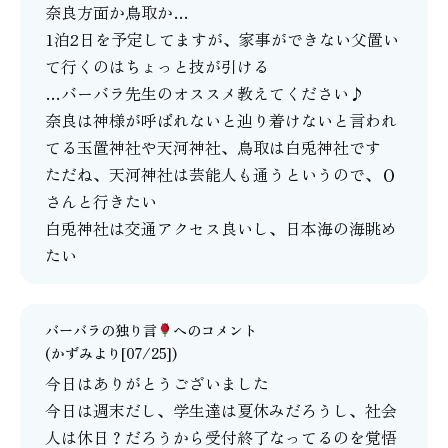
奈良方面か鳥取か…
1泊2日を予定してますが、家事ができない父置い
て行くのはちょっと技が引ける
…バーバラ先生のオススメ教えてください♪
奈良は神様が呼ばれないと辿り着けないと言われ
てる玉置神社や天河神社、鳥取は白兎神社です
ただね、天河神社は芸能人も通うというので、Ｏ
さんと行きたい
白兎神社は交通アクセス良いし、日本海の海眺め
たい
バーバラの独り言
へのコメント
(かずみより[07/25])
今日はありがとうございました
今日は週末だし、学生達は夏休みだろうし、社会
人は休日？だろうから受付終了なってるのを覚悟