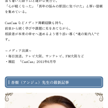
落ち着いた語り口と確かな実力で、

「心が軽くなった」「長年の悩みの原因に気づけた」と厚い信頼
を集めている。

CanCam などメディア掲載経験も持ち、

前世から続く学びや課題に光をあてながら、

相談者が本来の幸せへ進めるよう寄り添い導く“魂の案内人”で
す。

～メディア出演～

・毎日放送、テレビ大阪、サンテレビ、FM大阪など

・雑誌　「CanCan」2011年6月号
杏樹（アンジュ）先生の最新記事