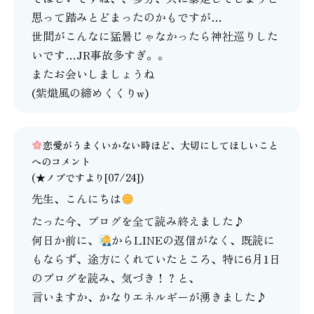
思って踏みとどまったのかもですが…
世間がこんなに猛暑じゃなかったら神社巡りした
いです…JR事故多すぎ。。
またお会いしましょうね
(紫熾風の締めくくりw)
恋愛がうまくいかない時ほど、大切にしてほしいこと
へのコメント
(★ノブですより[07/24])
先生、こんにちは
たった今、ブログを全て読み終えました♪
何日か前に、
からLINEの返信がなく、既読に
もならず、途方にくれていたところ、特に6月1日
のブログを読み、気づき！？と、
言いますか、かなりエネルギーが湧きました♪