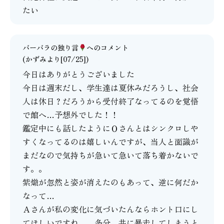
たい
バーバラの独り言
へのコメント
(かずみより[07/25])
今日はありがとうございました
今日は週末だし、学生達は夏休みだろうし、社会
人は休日？だろうから受付終了なってるのを覚悟
で館へ…予想外でした！！
鑑定中にも話したようにＯさんとはシンクロしや
すくなってるのは嬉しいんですが、当人と面識が
まだなので気持ちが急いて急いて落ち着かないで
す。。
紫熾が忽然と姿が消えたのもあって、逆に何だか
なって…
Ａさんが私の変化に気づいたんならホント口にし
てほしいですね、、多分、共に暴走してしまうと