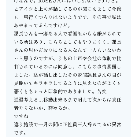
けなんで。ROSEさんには申し訳ないですけど。
とアイツと上司が話してるのが聞こえまして今後
も一切行くつもりはないようです。その事で私は
あやまってるんですけど。
課長さんも一癖ある人で看護師からも嫌がられて
いる所はあり、こちらとしてもやりにくく、課長
さんの思いどおりになる人なんて一人もいないわ
～と思うのですが、うちの上司や会社の体制で批
判されているのには同意し、こちらの事情暴露し
ました。私が話し出したその瞬間課長さんの目が
見開いてキラキラしてるように見えたのがよくも
悪くもちょっと印象的でありました。苦笑
進退考える…移動出来るまで耐えて次からは責任
者やらないか、辞めるか。
ですね。
違う施設で一月の間に正社員三人辞めてるの異常
です。