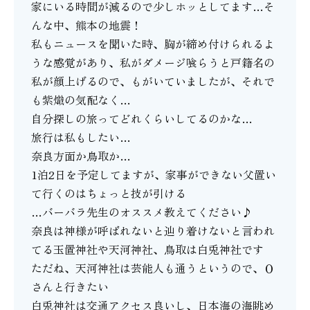
家にいる時間が減るので少しホッとしてます…そ
んな中、熊本の地震！
私もニュースを聞いた時、胸が締め付けられるよ
うな感覚があり、私がダメージ喰らうと戸籍名の
私が顔上げるので、もがいていましたが、それで
も紫熾の気配なく…
自分探しの旅ってどれくらいしてるのかな…
旅行は私もしたい…
奈良方面か鳥取か…
1泊2日を予定してますが、家事ができない父置い
て行くのはちょっと技が引ける
…バーバラ先生のオススメ教えてください♪
奈良は神様が呼ばれないと辿り着けないと言われ
てる玉置神社や天河神社、鳥取は白兎神社です
ただね、天河神社は芸能人も通うというので、Ｏ
さんと行きたい
白兎神社は交通アクセス良いし、日本海の海眺め