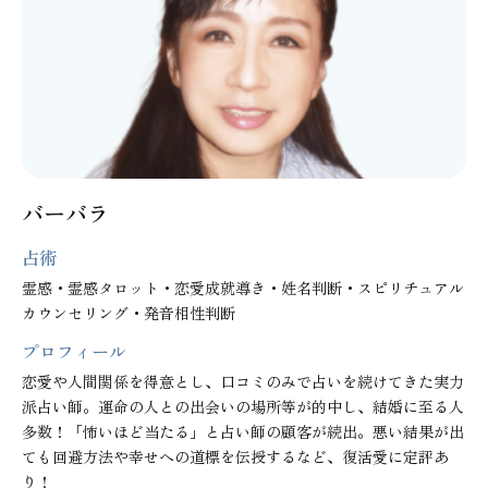
バーバラ
占術
霊感・霊感タロット・恋愛成就導き・姓名判断・スピリチュアル
カウンセリング・発音相性判断
プロフィール
恋愛や人間関係を得意とし、口コミのみで占いを続けてきた実力
派占い師。運命の人との出会いの場所等が的中し、結婚に至る人
多数！「怖いほど当たる」と占い師の顧客が続出。悪い結果が出
ても回避方法や幸せへの道標を伝授するなど、復活愛に定評あ
り！
