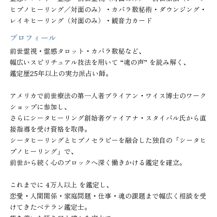
ヒプノヒーリング／対面のみ）・カバラ数秘術・ダウンジング・
レイキヒーリング（対面のみ）・観音力カード
プロフィール
前世霊視・霊感タロット・カバラ数秘など、

幅広いスピリチュアル技法を用いて “魂の声” を読み解く、

鑑定歴25年以上の実力派占い師。

アメリカで前世療法の第一人者ブライアン・ワイス博士のワーク
ショップに参加し、

さらにシータヒーリング創始者ヴァイアナ・スタイバル氏から直
接指導を受け資格を取得。

シータヒーリングとヒプノセラピーを融合した独自の「シータヒ
プノヒーリング」で、

前世から続く心のブロックへ深く働きかける鑑定を確立。

これまでに 4万人以上 を鑑定し、

恋愛・人間関係・家庭問題・仕事・魂の課題まで幅広く相談を受
けてきたベテラン鑑定士。
