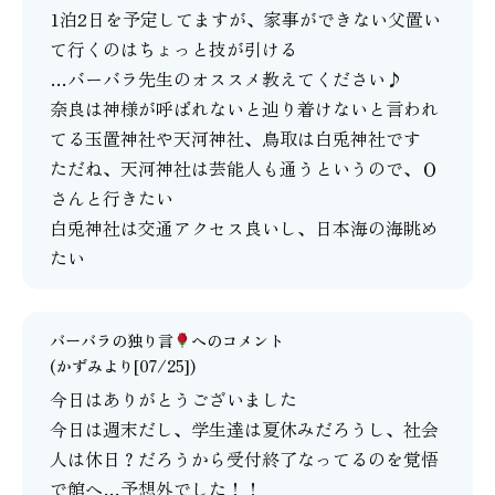
1泊2日を予定してますが、家事ができない父置い
て行くのはちょっと技が引ける
…バーバラ先生のオススメ教えてください♪
奈良は神様が呼ばれないと辿り着けないと言われ
てる玉置神社や天河神社、鳥取は白兎神社です
ただね、天河神社は芸能人も通うというので、Ｏ
さんと行きたい
白兎神社は交通アクセス良いし、日本海の海眺め
たい
バーバラの独り言
へのコメント
(かずみより[07/25])
今日はありがとうございました
今日は週末だし、学生達は夏休みだろうし、社会
人は休日？だろうから受付終了なってるのを覚悟
で館へ…予想外でした！！