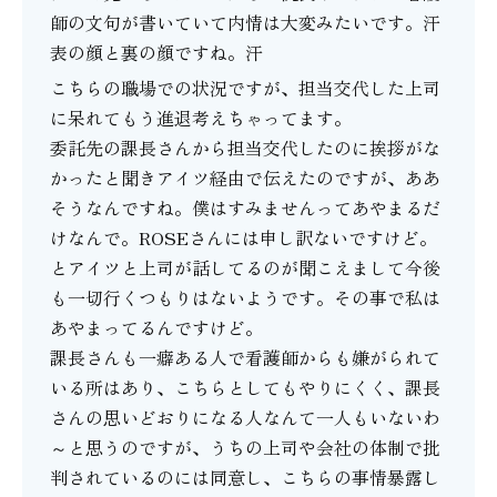
師の文句が書いていて内情は大変みたいです。汗
表の顔と裏の顔ですね。汗
こちらの職場での状況ですが、担当交代した上司
に呆れてもう進退考えちゃってます。
委託先の課長さんから担当交代したのに挨拶がな
かったと聞きアイツ経由で伝えたのですが、ああ
そうなんですね。僕はすみませんってあやまるだ
けなんで。ROSEさんには申し訳ないですけど。
とアイツと上司が話してるのが聞こえまして今後
も一切行くつもりはないようです。その事で私は
あやまってるんですけど。
課長さんも一癖ある人で看護師からも嫌がられて
いる所はあり、こちらとしてもやりにくく、課長
さんの思いどおりになる人なんて一人もいないわ
～と思うのですが、うちの上司や会社の体制で批
判されているのには同意し、こちらの事情暴露し