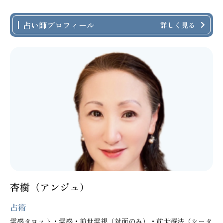
占い師プロフィール
詳しく見る
杏樹（アンジュ）
占術
霊感タロット・霊感・前世霊視（対面のみ）・前世療法（シータ