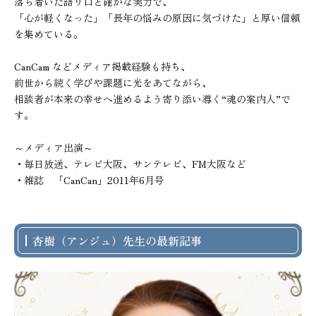
落ち着いた語り口と確かな実力で、

「心が軽くなった」「長年の悩みの原因に気づけた」と厚い信頼
を集めている。

CanCam などメディア掲載経験も持ち、

前世から続く学びや課題に光をあてながら、

相談者が本来の幸せへ進めるよう寄り添い導く“魂の案内人”で
す。

～メディア出演～

・毎日放送、テレビ大阪、サンテレビ、FM大阪など

・雑誌　「CanCan」2011年6月号
杏樹（アンジュ）先生の最新記事