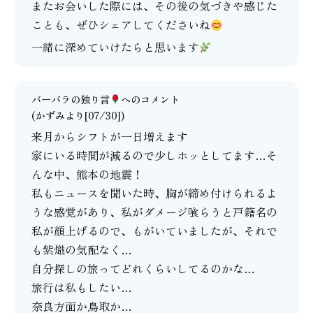
またお会いした際には、その後の気づきや感じた
ことも、ぜひシェアしてくださいね
一緒に深めていけたらと思います
バーバラの独り言
へのコメント
(かずみより[07/30])
来月からシフトが一日増えます
家にいる時間が減るので少しホッとしてます…そ
んな中、熊本の地震！
私もニュースを聞いた時、胸が締め付けられるよ
うな感覚があり、私がダメージ喰らうと戸籍名の
私が顔上げるので、もがいていましたが、それで
も紫熾の気配なく…
自分探しの旅ってどれくらいしてるのかな…
旅行は私もしたい…
奈良方面か鳥取か…