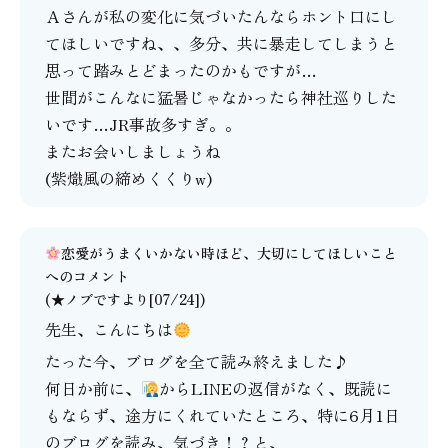
Ａさんが私の変化に気づいたんならホント口にし
てほしいですね、、多分、共に暴走してしまうと
思って踏みとどまったのかもですが…
世間がこんなに猛暑じゃなかったら神社巡りした
いです…JR事故多すぎ。。
またお会いしましょうね
(紫熾風の締めくくりw)
恋愛がうまくいかない時ほど、大切にしてほしいこと
へのコメント
(★ノブですより[07/24])
先生、こんにちは
たった今、ブログを全て読み終えました♪
何日か前に、
からLINEの返信がなく、既読に
もならず、途方にくれていたところ、特に6月1日
のブログを読み、気づき！？と、