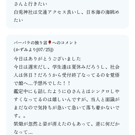
さんと行きたい
白兎神社は交通アクセス良いし、日本海の海眺め
たい
バーバラの独り言
へのコメント
(かずみより[07/25])
今日はありがとうございました
今日は週末だし、学生達は夏休みだろうし、社会
人は休日？だろうから受付終了なってるのを覚悟
で館へ…予想外でした！！
鑑定中にも話したようにＯさんとはシンクロしや
すくなってるのは嬉しいんですが、当人と面識が
まだなので気持ちが急いて急いて落ち着かないで
す。。
紫熾が忽然と姿が消えたのもあって、逆に何だか
なって…