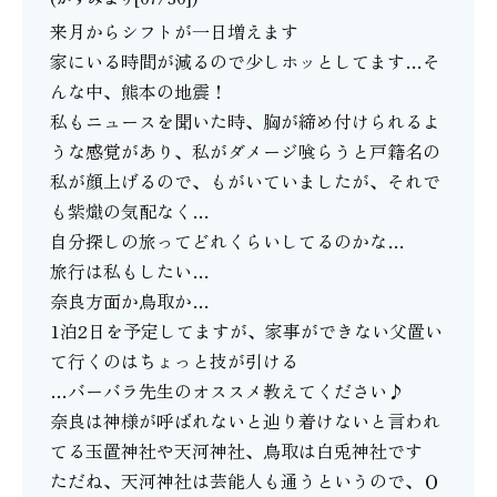
来月からシフトが一日増えます
家にいる時間が減るので少しホッとしてます…そ
んな中、熊本の地震！
私もニュースを聞いた時、胸が締め付けられるよ
うな感覚があり、私がダメージ喰らうと戸籍名の
私が顔上げるので、もがいていましたが、それで
も紫熾の気配なく…
自分探しの旅ってどれくらいしてるのかな…
旅行は私もしたい…
奈良方面か鳥取か…
1泊2日を予定してますが、家事ができない父置い
て行くのはちょっと技が引ける
…バーバラ先生のオススメ教えてください♪
奈良は神様が呼ばれないと辿り着けないと言われ
てる玉置神社や天河神社、鳥取は白兎神社です
ただね、天河神社は芸能人も通うというので、Ｏ