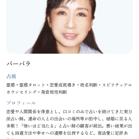
バーバラ
占術
霊感・霊感タロット・恋愛成就導き・姓名判断・スピリチュアル
カウンセリング・発音相性判断
プロフィール
恋愛や人間関係を得意とし、口コミのみで占いを続けてきた実力
派占い師。運命の人との出会いの場所等が的中し、結婚に至る人
多数！「怖いほど当たる」と占い師の顧客が続出。悪い結果が出
ても回避方法や幸せへの道標を伝授するなど、復活愛に定評あ