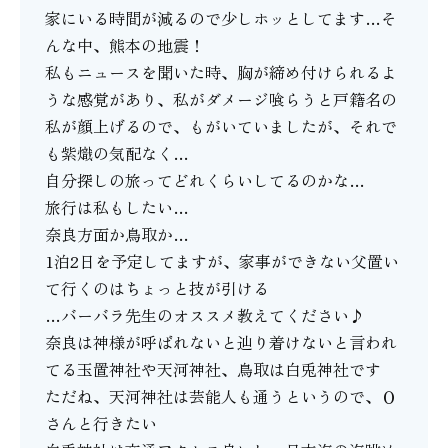
家にいる時間が減るので少しホッとしてます…そ
んな中、熊本の地震！
私もニュースを聞いた時、胸が締め付けられるよ
うな感覚があり、私がダメージ喰らうと戸籍名の
私が顔上げるので、もがいていましたが、それで
も紫熾の気配なく…
自分探しの旅ってどれくらいしてるのかな…
旅行は私もしたい…
奈良方面か鳥取か…
1泊2日を予定してますが、家事ができない父置い
て行くのはちょっと技が引ける
…バーバラ先生のオススメ教えてください♪
奈良は神様が呼ばれないと辿り着けないと言われ
てる玉置神社や天河神社、鳥取は白兎神社です
ただね、天河神社は芸能人も通うというので、Ｏ
さんと行きたい