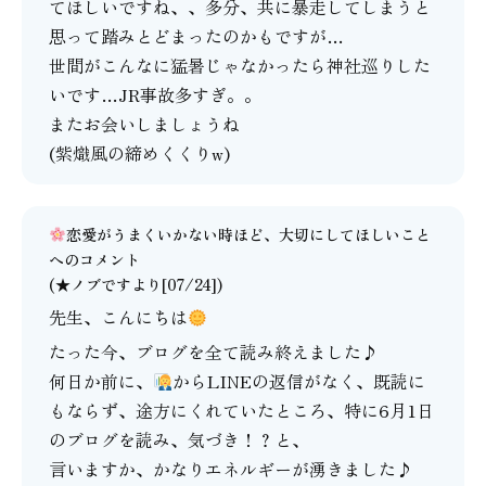
てほしいですね、、多分、共に暴走してしまうと
思って踏みとどまったのかもですが…
世間がこんなに猛暑じゃなかったら神社巡りした
いです…JR事故多すぎ。。
またお会いしましょうね
(紫熾風の締めくくりw)
恋愛がうまくいかない時ほど、大切にしてほしいこと
へのコメント
(★ノブですより[07/24])
先生、こんにちは
たった今、ブログを全て読み終えました♪
何日か前に、
からLINEの返信がなく、既読に
もならず、途方にくれていたところ、特に6月1日
のブログを読み、気づき！？と、
言いますか、かなりエネルギーが湧きました♪