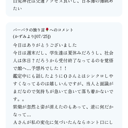
白兎神社は交通アクセス良いし、日本海の海眺め
たい
バーバラの独り言
へのコメント
(かずみより[07/25])
今日はありがとうございました
今日は週末だし、学生達は夏休みだろうし、社会
人は休日？だろうから受付終了なってるのを覚悟
で館へ…予想外でした！！
鑑定中にも話したようにＯさんとはシンクロしや
すくなってるのは嬉しいんですが、当人と面識が
まだなので気持ちが急いて急いて落ち着かないで
す。。
紫熾が忽然と姿が消えたのもあって、逆に何だか
なって…
Ａさんが私の変化に気づいたんならホント口にし