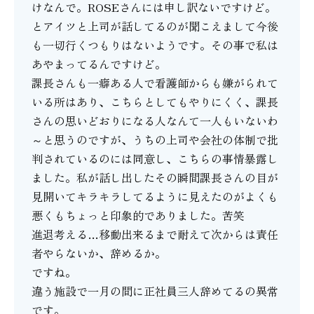
けなんで。ROSEさんには申し訳ないですけど。
とアイツと上司が話してるのが聞こえまして今後
も一切行くつもりはないようです。その事で私は
あやまってるんですけど。
課長さんも一癖ある人で看護師からも嫌がられて
いる所はあり、こちらとしてもやりにくく、課長
さんの思いどおりになる人なんて一人もいないわ
～と思うのですが、うちの上司や会社の体制で批
判されているのには同意し、こちらの事情暴露し
ました。私が話し出したその瞬間課長さんの目が
見開いてキラキラしてるように見えたのがよくも
悪くもちょっと印象的でありました。苦笑
進退考える…移動出来るまで耐えて次からは責任
者やらないか、辞めるか。
ですね。
違う施設で一月の間に正社員三人辞めてるの異常
です。