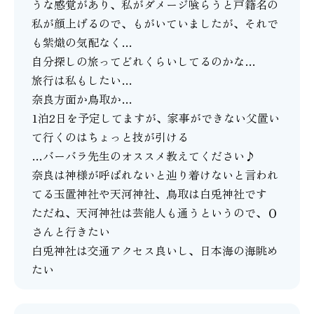
うな感覚があり、私がダメージ喰らうと戸籍名の
私が顔上げるので、もがいていましたが、それで
も紫熾の気配なく…
自分探しの旅ってどれくらいしてるのかな…
旅行は私もしたい…
奈良方面か鳥取か…
1泊2日を予定してますが、家事ができない父置い
て行くのはちょっと技が引ける
…バーバラ先生のオススメ教えてください♪
奈良は神様が呼ばれないと辿り着けないと言われ
てる玉置神社や天河神社、鳥取は白兎神社です
ただね、天河神社は芸能人も通うというので、Ｏ
さんと行きたい
白兎神社は交通アクセス良いし、日本海の海眺め
たい