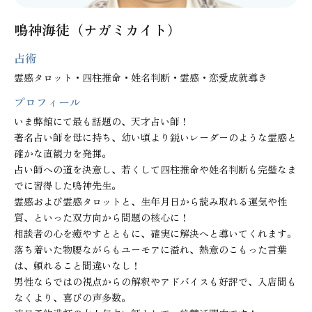
鳴神海徒（ナガミカイト）
占術
霊感タロット・四柱推命・姓名判断・霊感・恋愛成就導き
プロフィール
いま弊館にて最も話題の、天才占い師！

著名占い師を母に持ち、幼い頃より鋭いレーダーのような霊感と
確かな直観力を発揮。

占い師への道を決意し、若くして四柱推命や姓名判断も完璧なま
でに習得した鳴神先生。

霊感および霊感タロットと、生年月日から読み取れる運気や性
質、といった双方向から問題の核心に！

相談者の心を癒やすとともに、確実に解決へと導いてくれます。
落ち着いた物腰ながらもユーモアに溢れ、熱意のこもった言葉
は、頼れること間違いなし！

男性ならではの視点からの解釈やアドバイスも好評で、入店間も
なくより、喜びの声多数。
