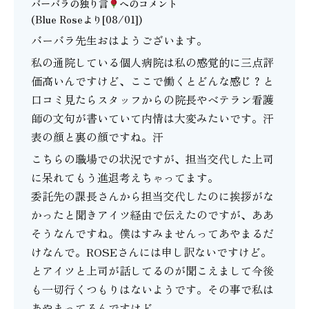
バーバラの独り言
へのコメント
(Blue Roseより[08/01])
バーバラ先生おはようございます。
私の通院している個人病院は私の感覚的に三点評
価高いんですけど、ここで働くとどんな感じ？と
口コミ見たらスタッフからの院長やベテラン看護
師の文句が書いていて内情は大変みたいです。汗
表の顔と裏の顔ですね。汗
こちらの職場での状況ですが、担当交代した上司
に呆れてもう進退考えちゃってます。
委託先の課長さんから担当交代したのに挨拶がな
かったと聞きアイツ経由で伝えたのですが、ああ
そうなんですね。僕はすみませんってあやまるだ
けなんで。ROSEさんには申し訳ないですけど。
とアイツと上司が話してるのが聞こえまして今後
も一切行くつもりはないようです。その事で私は
あやまってるんですけど。