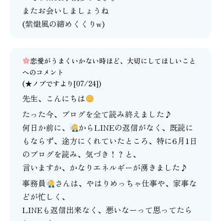
またお会いしましょうね
(紫熾風の締めくくりw)
恋愛がうまくいかない時ほど、大切にしてほしいこと
へのコメント
(★ノブですより[07/24])
先生、こんにちは
たった今、ブログを全て読み終えました♪
何日か前に、
からLINEの返信がなく、既読に
もならず、途方にくれていたところ、特に6月1日
のブログを読み、気づき！？と、
言いますか、かなりエネルギーが湧きました♪
事務員
さんは、やはりめっちゃ仕事や、家事な
どが忙しく、
LINEも返信出来なく、悪いなーって思ってたら