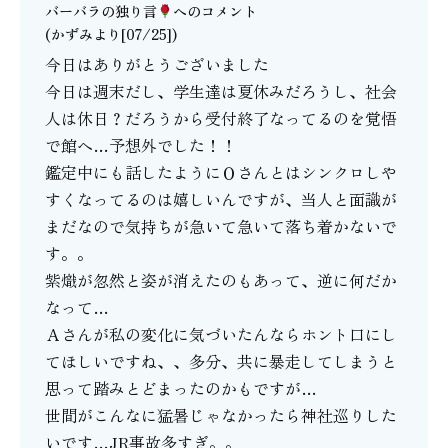
バーバラの独り言
へのコメント
(かずみより[07/25])
今日はありがとうございました
今日は週末だし、学生達は夏休みだろうし、社会
人は休日？だろうから受付終了なってるのを覚悟
で館へ…予想外でした！！
鑑定中にも話したようにＯさんとはシンクロしや
すくなってるのは嬉しいんですが、当人と面識が
まだなので気持ちが急いて急いて落ち着かないで
す。。
紫熾が忽然と姿が消えたのもあって、逆に何だか
なって…
Ａさんが私の変化に気づいたんならホント口にし
てほしいですね、、多分、共に暴走してしまうと
思って踏みとどまったのかもですが…
世間がこんなに猛暑じゃなかったら神社巡りした
いです…JR事故多すぎ。。