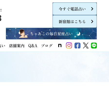
今すぐ電話占い
！
8
新宿館はこちら
ちゃあこの毎日星座占い
占い
店舗案内
Q&A
ブログ