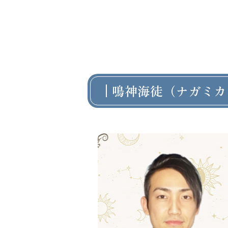
鳴神海徒（ナガミカ