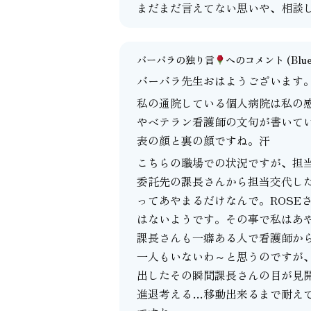
まだまだ言えてない思いや、相談
バーバラの独り言
へのコメント
(Blu
バーバラ先生おはようございます
私の通院している個人病院は私の
やベテラン看護師の文句が書いて
表の顔と裏の顔ですね。汗
こちらの職場での状況ですが、担
委託先の課長さんから担当交代し
ってあやまるだけなんで。ROSE
はないようです。その事で私はあ
課長さんも一癖ある人で看護師か
一人もいないわ～と思うのですが
出したその瞬間課長さんの目が見
進退考える…移動出来るまで耐え