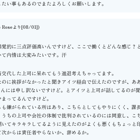
したい事もあるのでまたよろしくお願いします。
e Roseより[08/01])
。
感覚的に三点評価高いんですけど、ここで働くとどんな感じ？
いて内情は大変みたいです。汗
当交代した上司に呆れてもう進退考えちゃってます。
たのに挨拶がなかったと聞きアイツ経由で伝えたのですが、あ
さんには申し訳ないですけど。とアイツと上司が話してるのが
やまってるんですけど。
らも嫌がられている所はあり、こちらとしてもやりにくく、課
、うちの上司や会社の体制で批判されているのには同意し、こ
開いてキラキラしてるように見えたのがよくも悪くもちょっと
て次からは責任者やらないか、辞めるか。