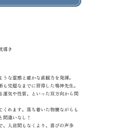
就導き
ような霊感と確かな直観力を発揮。

断も完璧なまでに習得した鳴神先生。

る運気や性質、といった双方向から問
てくれます。落ち着いた物腰ながらも
間違いなし！

で、入店間もなくより、喜びの声多