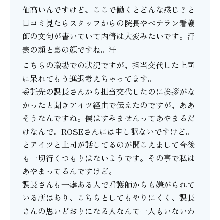
価高いんですけど、ここで働くとどんな感じ？と
口コミ見たらスタッフからの院長やベテラン看護
師の文句が書いていて内情は大変みたいです。汗
表の顔と裏の顔ですね。汗
こちらの職場での状況ですが、担当交代した上司
に呆れてもう進退考えちゃってます。
委託先の課長さんから担当交代したのに挨拶がな
かったと聞きアイツ経由で伝えたのですが、ああ
そうなんですね。僕はすみませんってあやまるだ
けなんで。ROSEさんには申し訳ないですけど。
とアイツと上司が話してるのが聞こえまして今後
も一切行くつもりはないようです。その事で私は
あやまってるんですけど。
課長さんも一癖ある人で看護師からも嫌がられて
いる所はあり、こちらとしてもやりにくく、課長
さんの思いどおりになる人なんて一人もいないわ