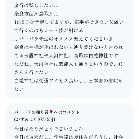
旅行は私もしたい…
奈良方面か鳥取か…
1泊2日を予定してますが、家事ができない父置い
て行くのはちょっと技が引ける
…バーバラ先生のオススメ教えてください♪
奈良は神様が呼ばれないと辿り着けないと言われ
てる玉置神社や天河神社、鳥取は白兎神社です
ただね、天河神社は芸能人も通うというので、Ｏ
さんと行きたい
白兎神社は交通アクセス良いし、日本海の海眺め
たい
バーバラの独り言
へのコメント
(かずみより[07/25])
今日はありがとうございました
今日は週末だし、学生達は夏休みだろうし、社会