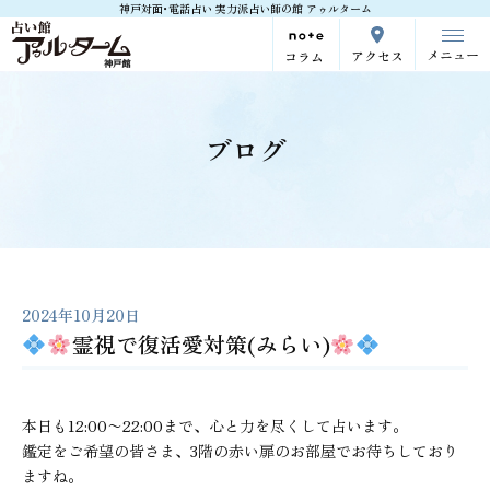
神戸対面･電話占い 実力派占い師の館 アゥルターム
メニュー
アクセス
コラム
ブログ
2024年10月20日
霊視で復活愛対策(みらい)
本日も12:00〜22:00まで、心と力を尽くして占います。
鑑定をご希望の皆さま、3階の赤い扉のお部屋でお待ちしており
ますね。