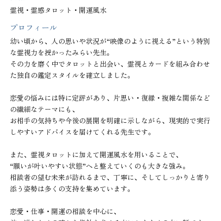
霊視・霊感タロット・開運風水
プロフィール
幼い頃から、人の思いや状況が“映像のように視える”という特別
な霊視力を授かったみらい先生。

その力を磨く中でタロットと出会い、霊視とカードを組み合わせ
た独自の鑑定スタイルを確立しました。

恋愛の悩みには特に定評があり、片思い・復縁・複雑な関係など
の繊細なテーマにも、

お相手の気持ちや今後の展開を明確に示しながら、現実的で実行
しやすいアドバイスを届けてくれる先生です。

また、霊視タロットに加えて開運風水を用いることで、

“願いが叶いやすい状態”へと整えていくのも大きな強み。

相談者の望む未来が訪れるまで、丁寧に、そしてしっかりと寄り
添う姿勢は多くの支持を集めています。

恋愛・仕事・開運の相談を中心に、
