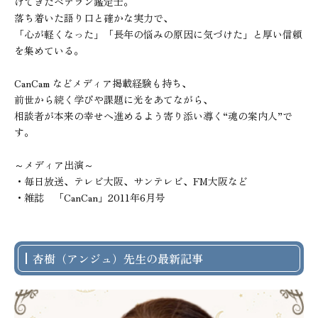
けてきたベテラン鑑定士。

落ち着いた語り口と確かな実力で、

「心が軽くなった」「長年の悩みの原因に気づけた」と厚い信頼
を集めている。

CanCam などメディア掲載経験も持ち、

前世から続く学びや課題に光をあてながら、

相談者が本来の幸せへ進めるよう寄り添い導く“魂の案内人”で
す。

～メディア出演～

・毎日放送、テレビ大阪、サンテレビ、FM大阪など

・雑誌　「CanCan」2011年6月号
杏樹（アンジュ）先生の最新記事