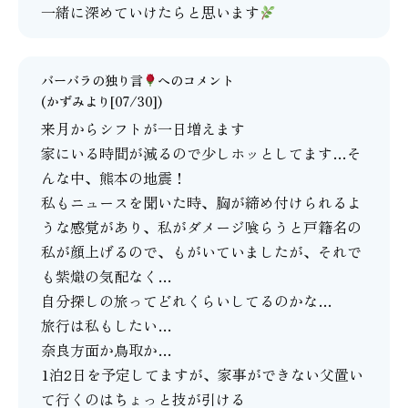
一緒に深めていけたらと思います
バーバラの独り言
へのコメント
(かずみより[07/30])
来月からシフトが一日増えます
家にいる時間が減るので少しホッとしてます…そ
んな中、熊本の地震！
私もニュースを聞いた時、胸が締め付けられるよ
うな感覚があり、私がダメージ喰らうと戸籍名の
私が顔上げるので、もがいていましたが、それで
も紫熾の気配なく…
自分探しの旅ってどれくらいしてるのかな…
旅行は私もしたい…
奈良方面か鳥取か…
1泊2日を予定してますが、家事ができない父置い
て行くのはちょっと技が引ける