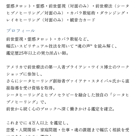
霊感タロット・霊感・前世霊視（対面のみ）・前世療法（シータ
ヒプノヒーリング／対面のみ）・カバラ数秘術・ダウンジング・
レイキヒーリング（対面のみ）・観音力カード
プロフィール
前世霊視・霊感タロット・カバラ数秘など、

幅広いスピリチュアル技法を用いて “魂の声” を読み解く、

鑑定歴25年以上の実力派占い師。

アメリカで前世療法の第一人者ブライアン・ワイス博士のワーク
ショップに参加し、

さらにシータヒーリング創始者ヴァイアナ・スタイバル氏から直
接指導を受け資格を取得。

シータヒーリングとヒプノセラピーを融合した独自の「シータヒ
プノヒーリング」で、

前世から続く心のブロックへ深く働きかける鑑定を確立。

これまでに 4万人以上 を鑑定し、

恋愛・人間関係・家庭問題・仕事・魂の課題まで幅広く相談を受