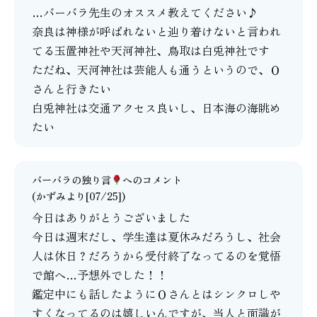
…バーバラ先生のオススメ教えてください♪
奈良は神様が呼ばれないと辿り着けないと言われ
てる玉置神社や天河神社、鳥取は白兎神社です
ただね、天河神社は芸能人も通うというので、Ｏ
さんと行きたい
白兎神社は交通アクセス良いし、日本海の海眺め
たい
バーバラの独り言
へのコメント
(かずみより[07/25])
今日はありがとうございました
今日は週末だし、学生達は夏休みだろうし、社会
人は休日？だろうから受付終了なってるのを覚悟
で館へ…予想外でした！！
鑑定中にも話したようにＯさんとはシンクロしや
すくなってるのは嬉しいんですが、当人と面識が