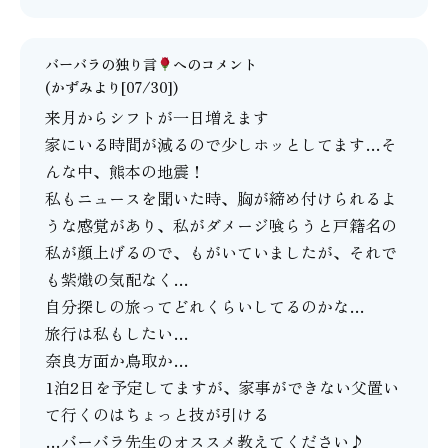
バーバラの独り言
へのコメント
(かずみより[07/30])
来月からシフトが一日増えます
家にいる時間が減るので少しホッとしてます…そ
んな中、熊本の地震！
私もニュースを聞いた時、胸が締め付けられるよ
うな感覚があり、私がダメージ喰らうと戸籍名の
私が顔上げるので、もがいていましたが、それで
も紫熾の気配なく…
自分探しの旅ってどれくらいしてるのかな…
旅行は私もしたい…
奈良方面か鳥取か…
1泊2日を予定してますが、家事ができない父置い
て行くのはちょっと技が引ける
…バーバラ先生のオススメ教えてください♪