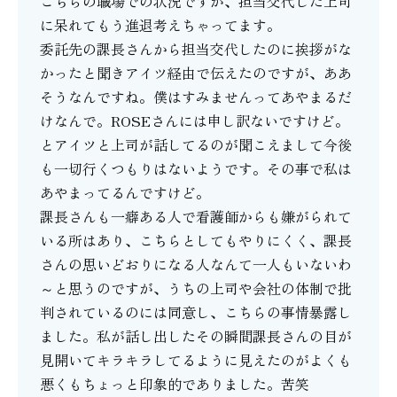
こちらの職場での状況ですが、担当交代した上司
に呆れてもう進退考えちゃってます。
委託先の課長さんから担当交代したのに挨拶がな
かったと聞きアイツ経由で伝えたのですが、ああ
そうなんですね。僕はすみませんってあやまるだ
けなんで。ROSEさんには申し訳ないですけど。
とアイツと上司が話してるのが聞こえまして今後
も一切行くつもりはないようです。その事で私は
あやまってるんですけど。
課長さんも一癖ある人で看護師からも嫌がられて
いる所はあり、こちらとしてもやりにくく、課長
さんの思いどおりになる人なんて一人もいないわ
～と思うのですが、うちの上司や会社の体制で批
判されているのには同意し、こちらの事情暴露し
ました。私が話し出したその瞬間課長さんの目が
見開いてキラキラしてるように見えたのがよくも
悪くもちょっと印象的でありました。苦笑