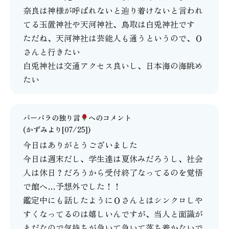
奈良は神様が呼ばれないと辿り着けないと言われ
てる玉置神社や天河神社、鳥取は白兎神社です
ただね、天河神社は芸能人も通うというので、Ｏ
さんと行きたい
白兎神社は交通アクセス良いし、日本海の海眺め
たい
バーバラの独り言
へのコメント
(かずみより[07/25])
今日はありがとうございました
今日は週末だし、学生達は夏休みだろうし、社会
人は休日？だろうから受付終了なってるのを覚悟
で館へ…予想外でした！！
鑑定中にも話したようにＯさんとはシンクロしや
すくなってるのは嬉しいんですが、当人と面識が
まだなので気持ちが急いて急いて落ち着かないで