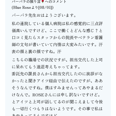
バーバラの独り言
へのコメント
(Blue Roseより[08/01])
バーバラ先生おはようございます。
私の通院している個人病院は私の感覚的に三点評
価高いんですけど、ここで働くとどんな感じ？と
口コミ見たらスタッフからの院長やベテラン看護
師の文句が書いていて内情は大変みたいです。汗
表の顔と裏の顔ですね。汗
こちらの職場での状況ですが、担当交代した上司
に呆れてもう進退考えちゃってます。
委託先の課長さんから担当交代したのに挨拶がな
かったと聞きアイツ経由で伝えたのですが、ああ
そうなんですね。僕はすみませんってあやまるだ
けなんで。ROSEさんには申し訳ないですけど。
とアイツと上司が話してるのが聞こえまして今後
も一切行くつもりはないようです。その事で私は
あやまってるんですけど。