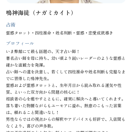
鳴神海徒（ナガミカイト）
占術
霊感タロット・四柱推命・姓名判断・霊感・恋愛成就導き
プロフィール
いま弊館にて最も話題の、天才占い師！

著名占い師を母に持ち、幼い頃より鋭いレーダーのような霊感と
確かな直観力を発揮。

占い師への道を決意し、若くして四柱推命や姓名判断も完璧なま
でに習得した鳴神先生。

霊感および霊感タロットと、生年月日から読み取れる運気や性
質、といった双方向から問題の核心に！

相談者の心を癒やすとともに、確実に解決へと導いてくれます。
落ち着いた物腰ながらもユーモアに溢れ、熱意のこもった言葉
は、頼れること間違いなし！

男性ならではの視点からの解釈やアドバイスも好評で、入店間も
なくより、喜びの声多数。
