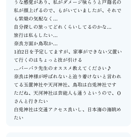
うな感覚があり、私がダメージ喰らうと戸籍名の
私が顔上げるので、もがいていましたが、それで
も紫熾の気配なく…
自分探しの旅ってどれくらいしてるのかな…
旅行は私もしたい…
奈良方面か鳥取か…
1泊2日を予定してますが、家事ができない父置い
て行くのはちょっと技が引ける
…バーバラ先生のオススメ教えてください♪
奈良は神様が呼ばれないと辿り着けないと言われ
てる玉置神社や天河神社、鳥取は白兎神社です
ただね、天河神社は芸能人も通うというので、Ｏ
さんと行きたい
白兎神社は交通アクセス良いし、日本海の海眺め
たい