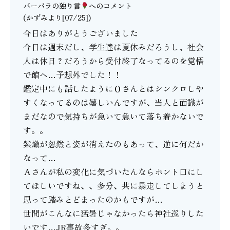
バーバラの独り言
へのコメント
(かずみより[07/25])
今日はありがとうございました
今日は週末だし、学生達は夏休みだろうし、社会
人は休日？だろうから受付終了なってるのを覚悟
で館へ…予想外でした！！
鑑定中にも話したようにＯさんとはシンクロしや
すくなってるのは嬉しいんですが、当人と面識が
まだなので気持ちが急いて急いて落ち着かないで
す。。
紫熾が忽然と姿が消えたのもあって、逆に何だか
なって…
Ａさんが私の変化に気づいたんならホント口にし
てほしいですね、、多分、共に暴走してしまうと
思って踏みとどまったのかもですが…
世間がこんなに猛暑じゃなかったら神社巡りした
いです…JR事故多すぎ。。