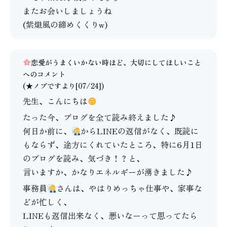
またお会いしましょうね
(紫熾風の締めくくりw)
恋愛がうまくいかない時ほど、大切にしてほしいこと
へのコメント
(★ノブですより[07/24])
先生、こんにちは
たった今、ブログを全て読み終えました♪
何日か前に、
からLINEの返信がなく、既読に
もならず、途方にくれていたところ、特に6月1日
のブログを読み、気づき！？と、
言いますか、かなりエネルギーが湧きました♪
事務員
さんは、やはりめっちゃ仕事や、家事な
どが忙しく、
LINEも返信出来なく、悪いなーって思ってたら