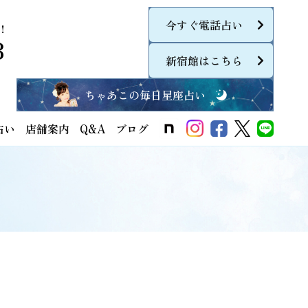
今すぐ電話占い
！
8
新宿館はこちら
ちゃあこの毎日星座占い
占い
店舗案内
Q&A
ブログ