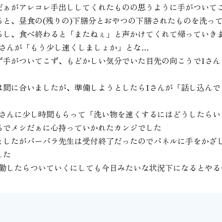
だぁがアレコレ手出ししてくれたものの思うように手がついてこ
と、昼食の(残りの)下膳分とおやつの下膳されたものを洗っ
るし、食べ終わると「またねぇ」と声かけてくれて帰っていき
Iさんが「もう少し速くしましょか」とな…
ず手がついてこず、もどかしい気分でいた目先の向こうでIさん
は間に合いましたが、準備しようとしたらIさんが「話し込んで
Iさんに少し時間もらって「洗い物を速くするにはどうしたらい
るでメシだぁに心持っていかれたカンジでした
ましたがバーバラ先生は受付終了だったのでパネルに手をかざ
した
転勤したらついていくにしても今日みたいな状況下になるとやる