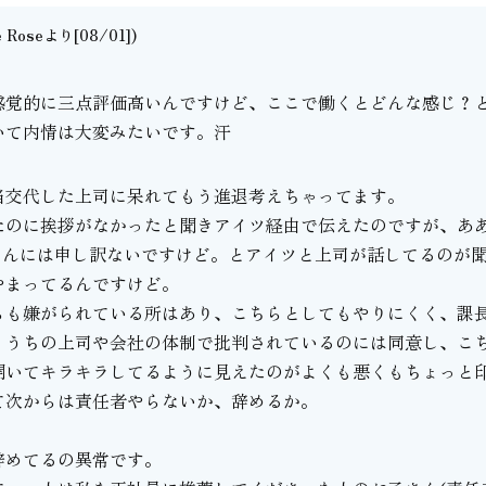
e Roseより[08/01])
。
感覚的に三点評価高いんですけど、ここで働くとどんな感じ？
いて内情は大変みたいです。汗
当交代した上司に呆れてもう進退考えちゃってます。
たのに挨拶がなかったと聞きアイツ経由で伝えたのですが、あ
さんには申し訳ないですけど。とアイツと上司が話してるのが
やまってるんですけど。
らも嫌がられている所はあり、こちらとしてもやりにくく、課
、うちの上司や会社の体制で批判されているのには同意し、こ
開いてキラキラしてるように見えたのがよくも悪くもちょっと
て次からは責任者やらないか、辞めるか。
辞めてるの異常です。