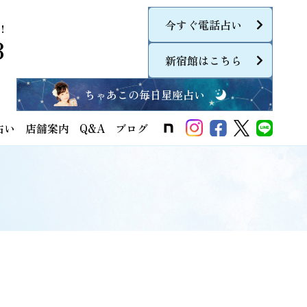
今すぐ電話占い
！
8
新宿館はこちら
ちゃあこの毎日星座占い
占い
店舗案内
Q&A
ブログ