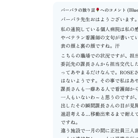
バーバラの独り言
へのコメント
(Blu
バーバラ先生おはようございます
私の通院している個人病院は私の
やベテラン看護師の文句が書いて
表の顔と裏の顔ですね。汗
こちらの職場での状況ですが、担
委託先の課長さんから担当交代し
ってあやまるだけなんで。ROSE
はないようです。その事で私はあ
課長さんも一癖ある人で看護師か
一人もいないわ～と思うのですが
出したその瞬間課長さんの目が見
進退考える…移動出来るまで耐え
ですね。
違う施設で一月の間に正社員三人