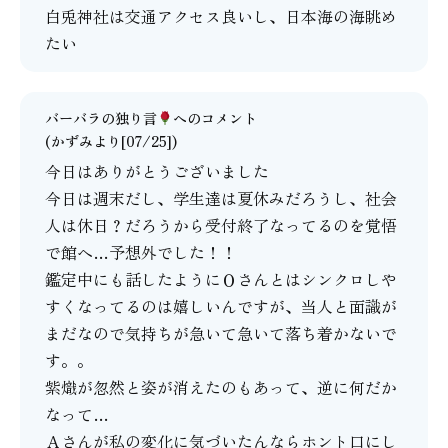
白兎神社は交通アクセス良いし、日本海の海眺め
たい
バーバラの独り言
へのコメント
(かずみより[07/25])
今日はありがとうございました
今日は週末だし、学生達は夏休みだろうし、社会
人は休日？だろうから受付終了なってるのを覚悟
で館へ…予想外でした！！
鑑定中にも話したようにＯさんとはシンクロしや
すくなってるのは嬉しいんですが、当人と面識が
まだなので気持ちが急いて急いて落ち着かないで
す。。
紫熾が忽然と姿が消えたのもあって、逆に何だか
なって…
Ａさんが私の変化に気づいたんならホント口にし