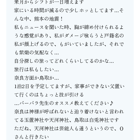
来月からシフトが一日増えます
家にいる時間が減るので少しホッとしてます…そ
んな中、熊本の地震！
私もニュースを聞いた時、胸が締め付けられるよ
うな感覚があり、私がダメージ喰らうと戸籍名の
私が顔上げるので、もがいていましたが、それで
も紫熾の気配なく…
自分探しの旅ってどれくらいしてるのかな…
旅行は私もしたい…
奈良方面か鳥取か…
1泊2日を予定してますが、家事ができない父置い
て行くのはちょっと技が引ける
…バーバラ先生のオススメ教えてください♪
奈良は神様が呼ばれないと辿り着けないと言われ
てる玉置神社や天河神社、鳥取は白兎神社です
ただね、天河神社は芸能人も通うというので、Ｏ
さんと行きたい