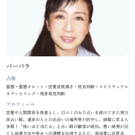
バーバラ
占術
霊感・霊感タロット・恋愛成就導き・姓名判断・スピリチュアル
カウンセリング・発音相性判断
プロフィール
恋愛や人間関係を得意とし、口コミのみで占いを続けてきた実力
派占い師。運命の人との出会いの場所等が的中し、結婚に至る人
多数！「怖いほど当たる」と占い師の顧客が続出。悪い結果が出
ても回避方法や幸せへの道標を伝授するなど、復活愛に定評あ