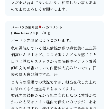
まだまだ言えてない思いや、相談したい事もある
のでまたよろしくお願いします。
バーバラの独り言
へのコメント
(Blue Roseより[08/01])
バーバラ先生おはようございます。
私の通院している個人病院は私の感覚的に三点評
価高いんですけど、ここで働くとどんな感じ？と
口コミ見たらスタッフからの院長やベテラン看護
師の文句が書いていて内情は大変みたいです。汗
表の顔と裏の顔ですね。汗
こちらの職場での状況ですが、担当交代した上司
に呆れてもう進退考えちゃってます。
委託先の課長さんから担当交代したのに挨拶がな
かったと聞きアイツ経由で伝えたのですが、ああ
そうなんですね。僕はすみませんってあやまるだ