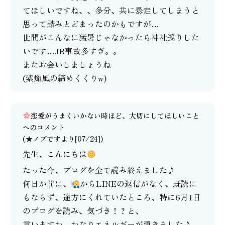
てほしいですね、、多分、共に暴走してしまうと
思って踏みとどまったのかもですが…
世間がこんなに猛暑じゃなかったら神社巡りした
いです…JR事故多すぎ。。
またお会いしましょうね
(紫熾風の締めくくりw)
恋愛がうまくいかない時ほど、大切にしてほしいこと
へのコメント
(★ノブですより[07/24])
先生、こんにちは
たった今、ブログを全て読み終えました♪
何日か前に、
からLINEの返信がなく、既読に
もならず、途方にくれていたところ、特に6月1日
のブログを読み、気づき！？と、
言いますか、かなりエネルギーが湧きました♪