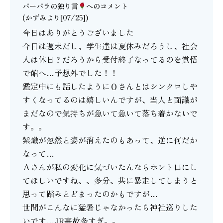
バーバラの独り言
へのコメント
(かずみより[07/25])
今日はありがとうございました
今日は週末だし、学生達は夏休みだろうし、社会
人は休日？だろうから受付終了なってるのを覚悟
で館へ…予想外でした！！
鑑定中にも話したようにＯさんとはシンクロしや
すくなってるのは嬉しいんですが、当人と面識が
まだなので気持ちが急いて急いて落ち着かないで
す。。
紫熾が忽然と姿が消えたのもあって、逆に何だか
なって…
Ａさんが私の変化に気づいたんならホント口にし
てほしいですね、、多分、共に暴走してしまうと
思って踏みとどまったのかもですが…
世間がこんなに猛暑じゃなかったら神社巡りした
いです…JR事故多すぎ。。