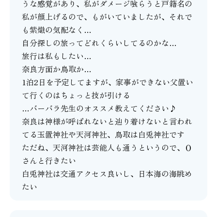
うな感覚があり、私がダメージ喰らうと戸籍名の
私が顔上げるので、もがいていましたが、それで
も紫熾の気配なく…
自分探しの旅ってどれくらいしてるのかな…
旅行は私もしたい…
奈良方面か鳥取か…
1泊2日を予定してますが、家事ができない父置い
て行くのはちょっと技が引ける
…バーバラ先生のオススメ教えてください♪
奈良は神様が呼ばれないと辿り着けないと言われ
てる玉置神社や天河神社、鳥取は白兎神社です
ただね、天河神社は芸能人も通うというので、Ｏ
さんと行きたい
白兎神社は交通アクセス良いし、日本海の海眺め
たい