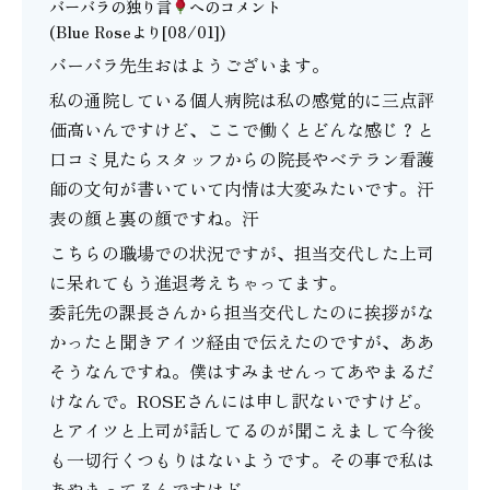
バーバラの独り言
へのコメント
(Blue Roseより[08/01])
バーバラ先生おはようございます。
私の通院している個人病院は私の感覚的に三点評
価高いんですけど、ここで働くとどんな感じ？と
口コミ見たらスタッフからの院長やベテラン看護
師の文句が書いていて内情は大変みたいです。汗
表の顔と裏の顔ですね。汗
こちらの職場での状況ですが、担当交代した上司
に呆れてもう進退考えちゃってます。
委託先の課長さんから担当交代したのに挨拶がな
かったと聞きアイツ経由で伝えたのですが、ああ
そうなんですね。僕はすみませんってあやまるだ
けなんで。ROSEさんには申し訳ないですけど。
とアイツと上司が話してるのが聞こえまして今後
も一切行くつもりはないようです。その事で私は
あやまってるんですけど。