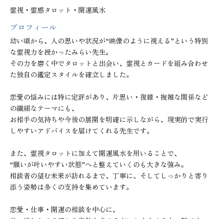
霊視・霊感タロット・開運風水
プロフィール
幼い頃から、人の思いや状況が“映像のように視える”という特別
な霊視力を授かったみらい先生。

その力を磨く中でタロットと出会い、霊視とカードを組み合わせ
た独自の鑑定スタイルを確立しました。

恋愛の悩みには特に定評があり、片思い・復縁・複雑な関係など
の繊細なテーマにも、

お相手の気持ちや今後の展開を明確に示しながら、現実的で実行
しやすいアドバイスを届けてくれる先生です。

また、霊視タロットに加えて開運風水を用いることで、

“願いが叶いやすい状態”へと整えていくのも大きな強み。

相談者の望む未来が訪れるまで、丁寧に、そしてしっかりと寄り
添う姿勢は多くの支持を集めています。

恋愛・仕事・開運の相談を中心に、
