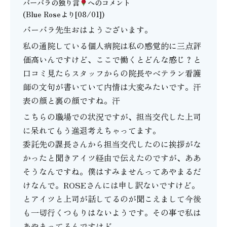
バーバラの独り言
へのコメント
(Blue Roseより[08/01])
バーバラ先生おはようございます。
私の通院している個人病院は私の感覚的に三点評
価高いんですけど、ここで働くとどんな感じ？と
口コミ見たらスタッフからの院長やベテラン看護
師の文句が書いていて内情は大変みたいです。汗
表の顔と裏の顔ですね。汗
こちらの職場での状況ですが、担当交代した上司
に呆れてもう進退考えちゃってます。
委託先の課長さんから担当交代したのに挨拶がな
かったと聞きアイツ経由で伝えたのですが、ああ
そうなんですね。僕はすみませんってあやまるだ
けなんで。ROSEさんには申し訳ないですけど。
とアイツと上司が話してるのが聞こえまして今後
も一切行くつもりはないようです。その事で私は
あやまってるんですけど。