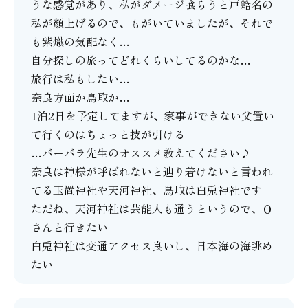
うな感覚があり、私がダメージ喰らうと戸籍名の
私が顔上げるので、もがいていましたが、それで
も紫熾の気配なく…
自分探しの旅ってどれくらいしてるのかな…
旅行は私もしたい…
奈良方面か鳥取か…
1泊2日を予定してますが、家事ができない父置い
て行くのはちょっと技が引ける
…バーバラ先生のオススメ教えてください♪
奈良は神様が呼ばれないと辿り着けないと言われ
てる玉置神社や天河神社、鳥取は白兎神社です
ただね、天河神社は芸能人も通うというので、Ｏ
さんと行きたい
白兎神社は交通アクセス良いし、日本海の海眺め
たい