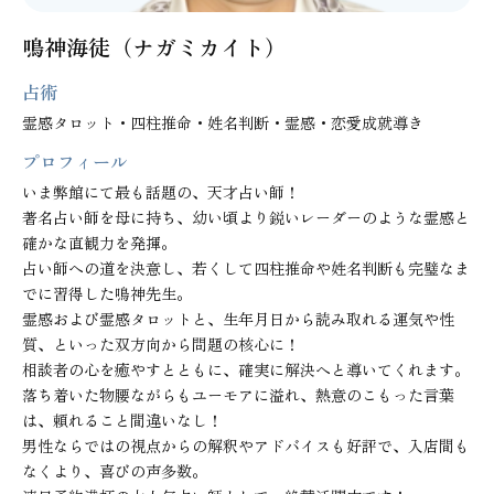
鳴神海徒（ナガミカイト）
占術
霊感タロット・四柱推命・姓名判断・霊感・恋愛成就導き
プロフィール
いま弊館にて最も話題の、天才占い師！

著名占い師を母に持ち、幼い頃より鋭いレーダーのような霊感と
確かな直観力を発揮。

占い師への道を決意し、若くして四柱推命や姓名判断も完璧なま
でに習得した鳴神先生。

霊感および霊感タロットと、生年月日から読み取れる運気や性
質、といった双方向から問題の核心に！

相談者の心を癒やすとともに、確実に解決へと導いてくれます。
落ち着いた物腰ながらもユーモアに溢れ、熱意のこもった言葉
は、頼れること間違いなし！

男性ならではの視点からの解釈やアドバイスも好評で、入店間も
なくより、喜びの声多数。
