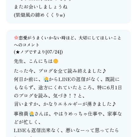
またお会いしましょうね
(紫熾風の締めくくりw)
恋愛がうまくいかない時ほど、大切にしてほしいこと
へのコメント
(★ノブですより[07/24])
先生、こんにちは
たった今、ブログを全て読み終えました♪
何日か前に、
からLINEの返信がなく、既読に
もならず、途方にくれていたところ、特に6月1日
のブログを読み、気づき！？と、
言いますか、かなりエネルギーが湧きました♪
事務員
さんは、やはりめっちゃ仕事や、家事な
どが忙しく、
LINEも返信出来なく、悪いなーって思ってたら