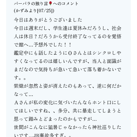
バーバラの独り言
へのコメント
(かずみより[07/25])
今日はありがとうございました
今日は週末だし、学生達は夏休みだろうし、社会
人は休日？だろうから受付終了なってるのを覚悟
で館へ…予想外でした！！
鑑定中にも話したようにＯさんとはシンクロしや
すくなってるのは嬉しいんですが、当人と面識が
まだなので気持ちが急いて急いて落ち着かないで
す。。
紫熾が忽然と姿が消えたのもあって、逆に何だか
なって…
Ａさんが私の変化に気づいたんならホント口にし
てほしいですね、、多分、共に暴走してしまうと
思って踏みとどまったのかもですが…
世間がこんなに猛暑じゃなかったら神社巡りした
いです…JR事故多すぎ。。