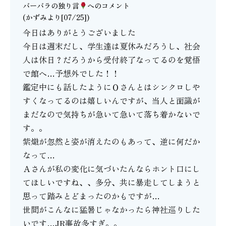
バーバラの独り言
へのコメント
(かずみより[07/25])
今日はありがとうございました
今日は週末だし、学生達は夏休みだろうし、社会
人は休日？だろうから受付終了なってるのを覚悟
で館へ…予想外でした！！
鑑定中にも話したようにＯさんとはシンクロしや
すくなってるのは嬉しいんですが、当人と面識が
まだなので気持ちが急いて急いて落ち着かないで
す。。
紫熾が忽然と姿が消えたのもあって、逆に何だか
なって…
Ａさんが私の変化に気づいたんならホント口にし
てほしいですね、、多分、共に暴走してしまうと
思って踏みとどまったのかもですが…
世間がこんなに猛暑じゃなかったら神社巡りした
いです…JR事故多すぎ。。