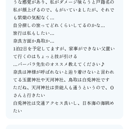
うな感覚があり、私がダメージ喰らうと戸籍名の
私が顔上げるので、もがいていましたが、それで
も紫熾の気配なく…
自分探しの旅ってどれくらいしてるのかな…
旅行は私もしたい…
奈良方面か鳥取か…
1泊2日を予定してますが、家事ができない父置い
て行くのはちょっと技が引ける
…バーバラ先生のオススメ教えてください♪
奈良は神様が呼ばれないと辿り着けないと言われ
てる玉置神社や天河神社、鳥取は白兎神社です
ただね、天河神社は芸能人も通うというので、Ｏ
さんと行きたい
白兎神社は交通アクセス良いし、日本海の海眺め
たい