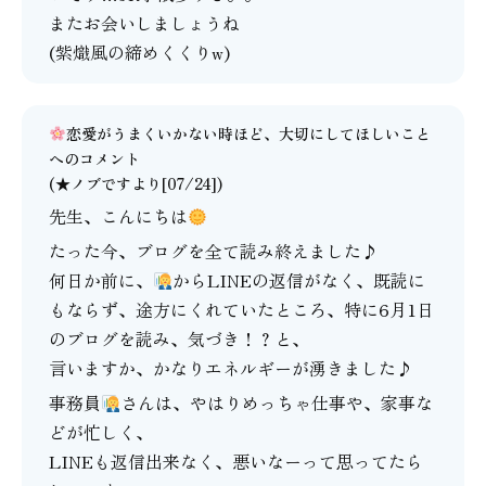
またお会いしましょうね
(紫熾風の締めくくりw)
恋愛がうまくいかない時ほど、大切にしてほしいこと
へのコメント
(★ノブですより[07/24])
先生、こんにちは
たった今、ブログを全て読み終えました♪
何日か前に、
からLINEの返信がなく、既読に
もならず、途方にくれていたところ、特に6月1日
のブログを読み、気づき！？と、
言いますか、かなりエネルギーが湧きました♪
事務員
さんは、やはりめっちゃ仕事や、家事な
どが忙しく、
LINEも返信出来なく、悪いなーって思ってたら