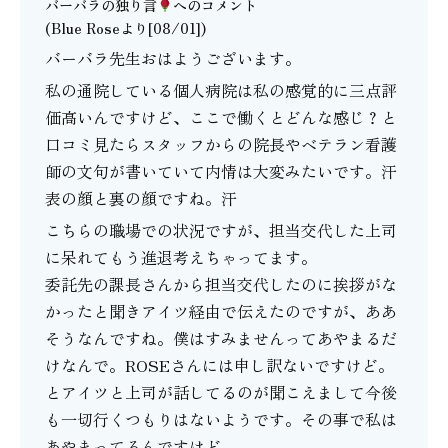
バーバラの独り言
へのコメント
(Blue Roseより[08/01])
バーバラ先生おはようございます。
私の通院している個人病院は私の感覚的に三点評
価高いんですけど、ここで働くとどんな感じ？と
口コミ見たらスタッフからの院長やベテラン看護
師の文句が書いていて内情は大変みたいです。汗
表の顔と裏の顔ですね。汗
こちらの職場での状況ですが、担当交代した上司
に呆れてもう進退考えちゃってます。
委託先の課長さんから担当交代したのに挨拶がな
かったと聞きアイツ経由で伝えたのですが、ああ
そうなんですね。僕はすみませんってあやまるだ
けなんで。ROSEさんには申し訳ないですけど。
とアイツと上司が話してるのが聞こえまして今後
も一切行くつもりはないようです。その事で私は
あやまってるんですけど。