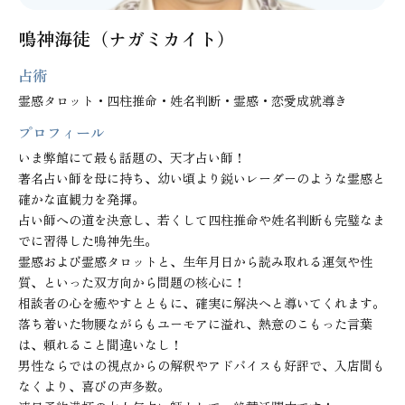
鳴神海徒（ナガミカイト）
占術
霊感タロット・四柱推命・姓名判断・霊感・恋愛成就導き
プロフィール
いま弊館にて最も話題の、天才占い師！

著名占い師を母に持ち、幼い頃より鋭いレーダーのような霊感と
確かな直観力を発揮。

占い師への道を決意し、若くして四柱推命や姓名判断も完璧なま
でに習得した鳴神先生。

霊感および霊感タロットと、生年月日から読み取れる運気や性
質、といった双方向から問題の核心に！

相談者の心を癒やすとともに、確実に解決へと導いてくれます。
落ち着いた物腰ながらもユーモアに溢れ、熱意のこもった言葉
は、頼れること間違いなし！

男性ならではの視点からの解釈やアドバイスも好評で、入店間も
なくより、喜びの声多数。
