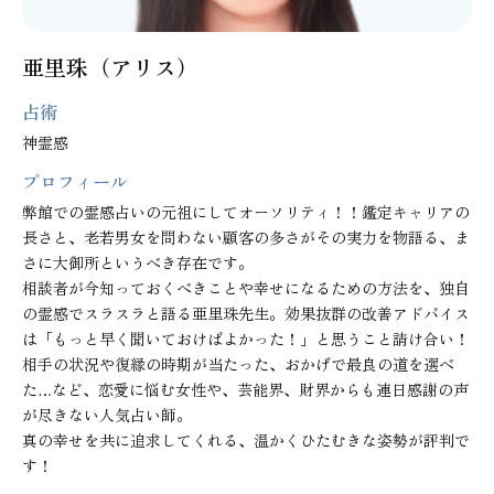
亜里珠（アリス）
占術
神霊感
プロフィール
弊館での霊感占いの元祖にしてオーソリティ！！鑑定キャリアの
長さと、老若男女を問わない顧客の多さがその実力を物語る、ま
さに大御所というべき存在です。

相談者が今知っておくべきことや幸せになるための方法を、独自
の霊感でスラスラと語る亜里珠先生。効果抜群の改善アドバイス
は「もっと早く聞いておけばよかった！」と思うこと請け合い！
相手の状況や復縁の時期が当たった、おかげで最良の道を選べ
た…など、恋愛に悩む女性や、芸能界、財界からも連日感謝の声
が尽きない人気占い師。

真の幸せを共に追求してくれる、温かくひたむきな姿勢が評判で
す！
