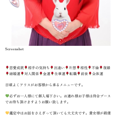
Screenshot
恋愛成就
相手の気持ち
出逢い
片想
相性
不倫
復縁
結婚運
対人関係
金運
仕事運
転職
前世
全体運
日頃よくアリスがお客様から承るメニューです。
必ずお一人様にて御入場下さい。お連れ様お子様は待合ブース
でお待ち頂けますようお願い致します。
鑑定中はお話をさえぎって頂いても大丈夫です。貴女様が最優