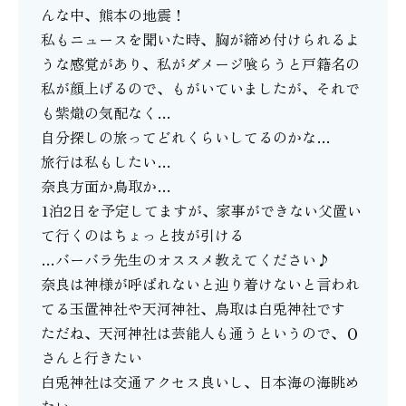
んな中、熊本の地震！
私もニュースを聞いた時、胸が締め付けられるよ
うな感覚があり、私がダメージ喰らうと戸籍名の
私が顔上げるので、もがいていましたが、それで
も紫熾の気配なく…
自分探しの旅ってどれくらいしてるのかな…
旅行は私もしたい…
奈良方面か鳥取か…
1泊2日を予定してますが、家事ができない父置い
て行くのはちょっと技が引ける
…バーバラ先生のオススメ教えてください♪
奈良は神様が呼ばれないと辿り着けないと言われ
てる玉置神社や天河神社、鳥取は白兎神社です
ただね、天河神社は芸能人も通うというので、Ｏ
さんと行きたい
白兎神社は交通アクセス良いし、日本海の海眺め
たい