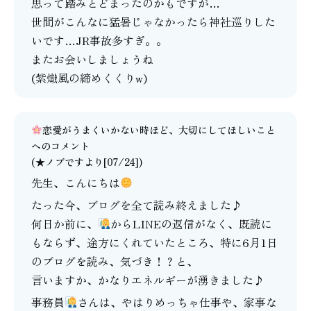
思って踏みとどまったのかもですが…
世間がこんなに猛暑じゃなかったら神社巡りした
いです…JR事故多すぎ。。
またお会いしましょうね
(紫熾風の締めくくりw)
恋愛がうまくいかない時ほど、大切にしてほしいこと
へのコメント
(★ノブですより[07/24])
先生、こんにちは
たった今、ブログを全て読み終えました♪
何日か前に、
からLINEの返信がなく、既読に
もならず、途方にくれていたところ、特に6月1日
のブログを読み、気づき！？と、
言いますか、かなりエネルギーが湧きました♪
事務員
さんは、やはりめっちゃ仕事や、家事な