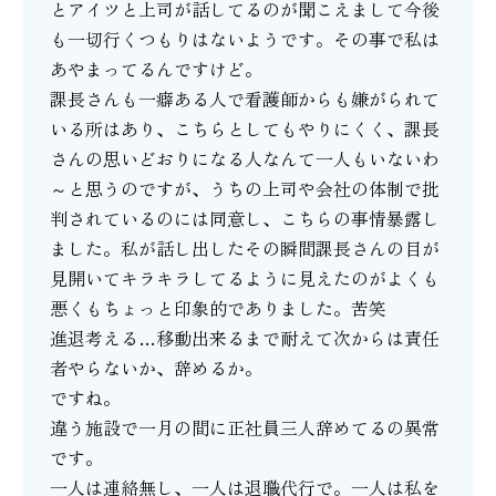
とアイツと上司が話してるのが聞こえまして今後
も一切行くつもりはないようです。その事で私は
あやまってるんですけど。
課長さんも一癖ある人で看護師からも嫌がられて
いる所はあり、こちらとしてもやりにくく、課長
さんの思いどおりになる人なんて一人もいないわ
～と思うのですが、うちの上司や会社の体制で批
判されているのには同意し、こちらの事情暴露し
ました。私が話し出したその瞬間課長さんの目が
見開いてキラキラしてるように見えたのがよくも
悪くもちょっと印象的でありました。苦笑
進退考える…移動出来るまで耐えて次からは責任
者やらないか、辞めるか。
ですね。
違う施設で一月の間に正社員三人辞めてるの異常
です。
一人は連絡無し、一人は退職代行で。一人は私を