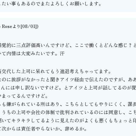
したい事もあるのでまたよろしくお願いします。
e Roseより[08/01])
。
感覚的に三点評価高いんですけど、ここで働くとどんな感じ？
いて内情は大変みたいです。汗
当交代した上司に呆れてもう進退考えちゃってます。
たのに挨拶がなかったと聞きアイツ経由で伝えたのですが、あ
さんには申し訳ないですけど。とアイツと上司が話してるのが
やまってるんですけど。
らも嫌がられている所はあり、こちらとしてもやりにくく、課
、うちの上司や会社の体制で批判されているのには同意し、こ
開いてキラキラしてるように見えたのがよくも悪くもちょっと
て次からは責任者やらないか、辞めるか。