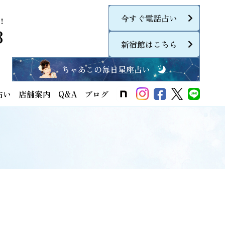
今すぐ電話占い
！
8
新宿館はこちら
ちゃあこの毎日星座占い
占い
店舗案内
Q&A
ブログ