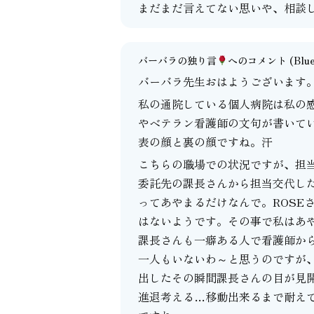
まだまだ言えてない思いや、相談
バーバラの独り言
へのコメント
(Blu
バーバラ先生おはようございます
私の通院している個人病院は私の
やベテラン看護師の文句が書いて
表の顔と裏の顔ですね。汗
こちらの職場での状況ですが、担
委託先の課長さんから担当交代し
ってあやまるだけなんで。ROSE
はないようです。その事で私はあ
課長さんも一癖ある人で看護師か
一人もいないわ～と思うのですが
出したその瞬間課長さんの目が見
進退考える…移動出来るまで耐え