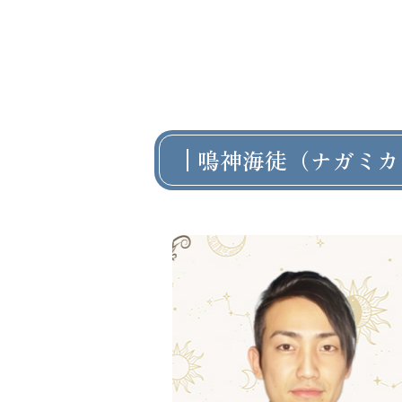
鳴神海徒（ナガミカ