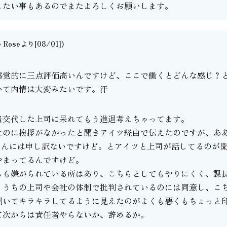
したい事もあるのでまたよろしくお願いします。
e Roseより[08/01])
。
感覚的に三点評価高いんですけど、ここで働くとどんな感じ？
いて内情は大変みたいです。汗
当交代した上司に呆れてもう進退考えちゃってます。
たのに挨拶がなかったと聞きアイツ経由で伝えたのですが、あ
さんには申し訳ないですけど。とアイツと上司が話してるのが
やまってるんですけど。
らも嫌がられている所はあり、こちらとしてもやりにくく、課
、うちの上司や会社の体制で批判されているのには同意し、こ
開いてキラキラしてるように見えたのがよくも悪くもちょっと
て次からは責任者やらないか、辞めるか。