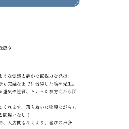
就導き
ような霊感と確かな直観力を発揮。

断も完璧なまでに習得した鳴神先生。

る運気や性質、といった双方向から問
てくれます。落ち着いた物腰ながらも
間違いなし！

で、入店間もなくより、喜びの声多