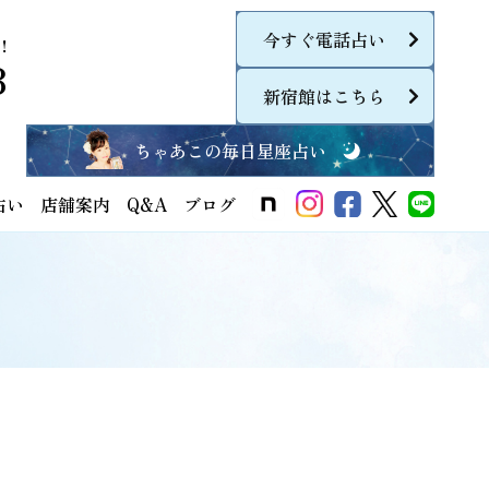
今すぐ電話占い
！
8
新宿館はこちら
ちゃあこの毎日星座占い
占い
店舗案内
Q&A
ブログ