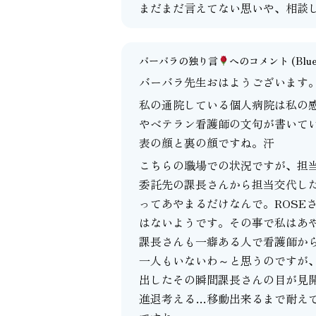
まだまだ言えてない思いや、相談
バーバラの独り言
へのコメント
(Blu
バーバラ先生おはようございます
私の通院している個人病院は私の
やベテラン看護師の文句が書いて
表の顔と裏の顔ですね。汗
こちらの職場での状況ですが、担
委託先の課長さんから担当交代し
ってあやまるだけなんで。ROSE
はないようです。その事で私はあ
課長さんも一癖ある人で看護師か
一人もいないわ～と思うのですが
出したその瞬間課長さんの目が見
進退考える…移動出来るまで耐え