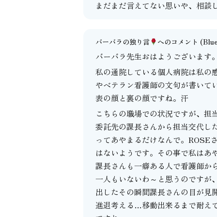
まだまだ言えてない思いや、相談
バーバラの独り言
へのコメント
(Blu
バーバラ先生おはようございます
私の通院している個人病院は私の
やベテラン看護師の文句が書いて
表の顔と裏の顔ですね。汗
こちらの職場での状況ですが、担
委託先の課長さんから担当交代し
ってあやまるだけなんで。ROSE
はないようです。その事で私はあ
課長さんも一癖ある人で看護師か
一人もいないわ～と思うのですが
出したその瞬間課長さんの目が見
進退考える…移動出来るまで耐え