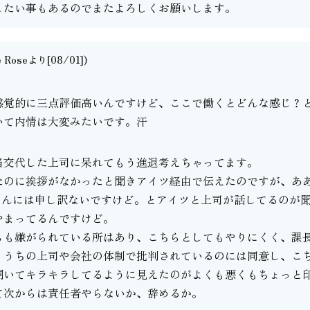
したい事もあるのでまたよろしくお願いします。
e Roseより[08/01])
。
感覚的に三点評価高いんですけど、ここで働くとどんな感じ？
いて内情は大変みたいです。汗
当交代した上司に呆れてもう進退考えちゃってます。
たのに挨拶がなかったと聞きアイツ経由で伝えたのですが、あ
さんには申し訳ないですけど。とアイツと上司が話してるのが
やまってるんですけど。
らも嫌がられている所はあり、こちらとしてもやりにくく、課
、うちの上司や会社の体制で批判されているのには同意し、こ
開いてキラキラしてるように見えたのがよくも悪くもちょっと
て次からは責任者やらないか、辞めるか。