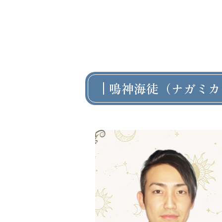
鳴神海徒（ナガミカ