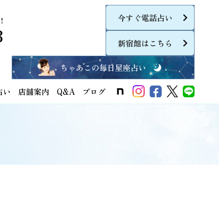
今すぐ電話占い
！
8
新宿館はこちら
ちゃあこの毎日星座占い
占い
店舗案内
Q&A
ブログ