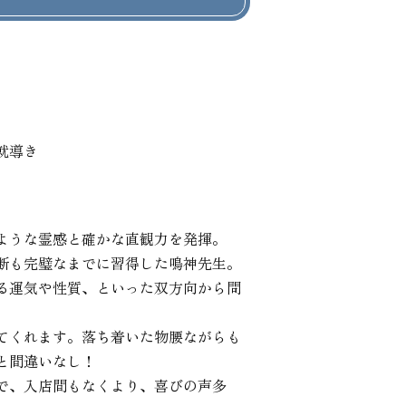
就導き
ような霊感と確かな直観力を発揮。

断も完璧なまでに習得した鳴神先生。

る運気や性質、といった双方向から問
てくれます。落ち着いた物腰ながらも
間違いなし！

で、入店間もなくより、喜びの声多