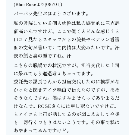
(Blue Roseより[08/01])
バーバラ先生おはようございます。
私の通院している個人病院は私の感覚的に三点評
価高いんですけど、ここで働くとどんな感じ？と
口コミ見たらスタッフからの院長やベテラン看護
師の文句が書いていて内情は大変みたいです。汗
表の顔と裏の顔ですね。汗
こちらの職場での状況ですが、担当交代した上司
に呆れてもう進退考えちゃってます。
委託先の課長さんから担当交代したのに挨拶がな
かったと聞きアイツ経由で伝えたのですが、ああ
そうなんですね。僕はすみませんってあやまるだ
けなんで。ROSEさんには申し訳ないですけど。
とアイツと上司が話してるのが聞こえまして今後
も一切行くつもりはないようです。その事で私は
あやまってるんですけど。