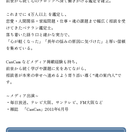
前世から続く心のブロックへ深く働きかける鑑定を確立。

これまでに 4万人以上 を鑑定し、

恋愛・人間関係・家庭問題・仕事・魂の課題まで幅広く相談を受
けてきたベテラン鑑定士。

落ち着いた語り口と確かな実力で、

「心が軽くなった」「長年の悩みの原因に気づけた」と厚い信頼
を集めている。

CanCam などメディア掲載経験も持ち、

前世から続く学びや課題に光をあてながら、

相談者が本来の幸せへ進めるよう寄り添い導く“魂の案内人”で
す。

～メディア出演～

・毎日放送、テレビ大阪、サンテレビ、FM大阪など

・雑誌　「CanCan」2011年6月号