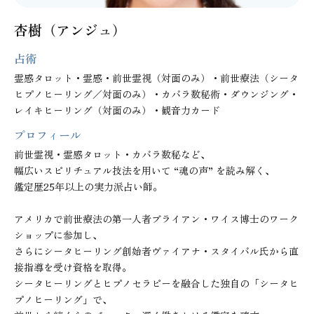
杏樹（アンジュ）
占術
霊感タロット・霊感・前世霊視（対面のみ）・前世療法（シータ
ヒプノヒーリング／対面のみ）・カバラ数秘術・ダウンジング・
レイキヒーリング（対面のみ）・観音力カード
プロフィール
前世霊視・霊感タロット・カバラ数秘など、

幅広いスピリチュアル技法を用いて “魂の声” を読み解く、

鑑定歴25年以上の実力派占い師。

アメリカで前世療法の第一人者ブライアン・ワイス博士のワーク
ショップに参加し、

さらにシータヒーリング創始者ヴァイアナ・スタイバル氏から直
接指導を受け資格を取得。

シータヒーリングとヒプノセラピーを融合した独自の「シータヒ
プノヒーリング」で、
