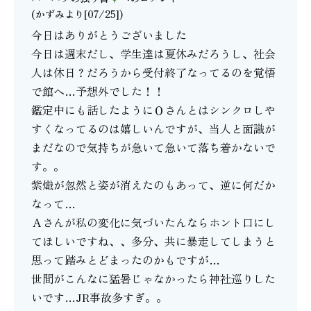
(かずみより[07/25])
今日はありがとうございました
今日は週末だし、学生達は夏休みだろうし、社会
人は休日？だろうから受付終了なってるのを覚悟
で館へ…予想外でした！！
鑑定中にも話したようにＯさんとはシンクロしや
すくなってるのは嬉しいんですが、当人と面識が
まだなので気持ちが急いて急いて落ち着かないで
す。。
紫熾が忽然と姿が消えたのもあって、逆に何だか
なって…
Ａさんが私の変化に気づいたんならホント口にし
てほしいですね、、多分、共に暴走してしまうと
思って踏みとどまったのかもですが…
世間がこんなに猛暑じゃなかったら神社巡りした
いです…JR事故多すぎ。。