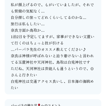
私が顔上げるので、もがいていましたが、それで
も紫熾の気配なく…
自分探しの旅ってどれくらいしてるのかな…
旅行は私もしたい…
奈良方面か鳥取か…
1泊2日を予定してますが、家事ができない父置い
て行くのはちょっと技が引ける
…バーバラ先生のオススメ教えてください♪
奈良は神様が呼ばれないと辿り着けないと言われ
てる玉置神社や天河神社、鳥取は白兎神社です
ただね、天河神社は芸能人も通うというので、Ｏ
さんと行きたい
白兎神社は交通アクセス良いし、日本海の海眺め
たい
バーバラの独り言
へのコメント