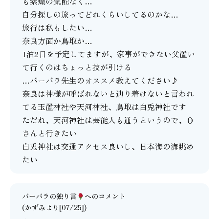
も紫熾の気配なく…
自分探しの旅ってどれくらいしてるのかな…
旅行は私もしたい…
奈良方面か鳥取か…
1泊2日を予定してますが、家事ができない父置い
て行くのはちょっと技が引ける
…バーバラ先生のオススメ教えてください♪
奈良は神様が呼ばれないと辿り着けないと言われ
てる玉置神社や天河神社、鳥取は白兎神社です
ただね、天河神社は芸能人も通うというので、Ｏ
さんと行きたい
白兎神社は交通アクセス良いし、日本海の海眺め
たい
バーバラの独り言
へのコメント
(かずみより[07/25])