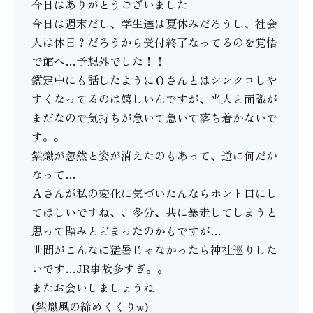
今日はありがとうございました
今日は週末だし、学生達は夏休みだろうし、社会
人は休日？だろうから受付終了なってるのを覚悟
で館へ…予想外でした！！
鑑定中にも話したようにＯさんとはシンクロしや
すくなってるのは嬉しいんですが、当人と面識が
まだなので気持ちが急いて急いて落ち着かないで
す。。
紫熾が忽然と姿が消えたのもあって、逆に何だか
なって…
Ａさんが私の変化に気づいたんならホント口にし
てほしいですね、、多分、共に暴走してしまうと
思って踏みとどまったのかもですが…
世間がこんなに猛暑じゃなかったら神社巡りした
いです…JR事故多すぎ。。
またお会いしましょうね
(紫熾風の締めくくりw)