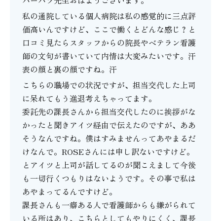
バーバラ先生おはようございます。
私の通院している個人病院は私の感覚的に三点評
価高いんですけど、ここで働くとどんな感じ？と
口コミ見たらスタッフからの院長やベテラン看護
師の文句が書いていて内情は大変みたいです。汗
表の顔と裏の顔ですね。汗
こちらの職場での状況ですが、担当交代した上司
に呆れてもう進退考えちゃってます。
委託先の課長さんから担当交代したのに挨拶がな
かったと聞きアイツ経由で伝えたのですが、ああ
そうなんですね。僕はすみませんってあやまるだ
けなんで。ROSEさんには申し訳ないですけど。
とアイツと上司が話してるのが聞こえまして今後
も一切行くつもりはないようです。その事で私は
あやまってるんですけど。
課長さんも一癖ある人で看護師からも嫌がられて
いる所はあり、こちらとしてもやりにくく、課長