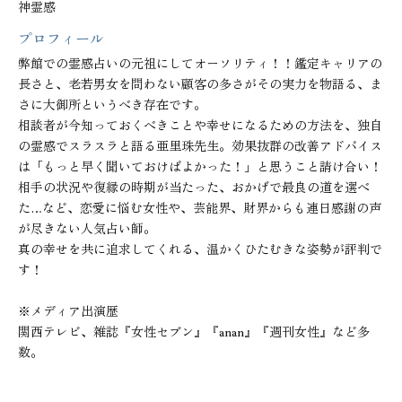
神霊感
プロフィール
弊館での霊感占いの元祖にしてオーソリティ！！鑑定キャリアの
長さと、老若男女を問わない顧客の多さがその実力を物語る、ま
さに大御所というべき存在です。

相談者が今知っておくべきことや幸せになるための方法を、独自
の霊感でスラスラと語る亜里珠先生。効果抜群の改善アドバイス
は「もっと早く聞いておけばよかった！」と思うこと請け合い！
相手の状況や復縁の時期が当たった、おかげで最良の道を選べ
た…など、恋愛に悩む女性や、芸能界、財界からも連日感謝の声
が尽きない人気占い師。

真の幸せを共に追求してくれる、温かくひたむきな姿勢が評判で
す！

※メディア出演歴

関西テレビ、雑誌『女性セブン』『anan』『週刊女性』など多
数。