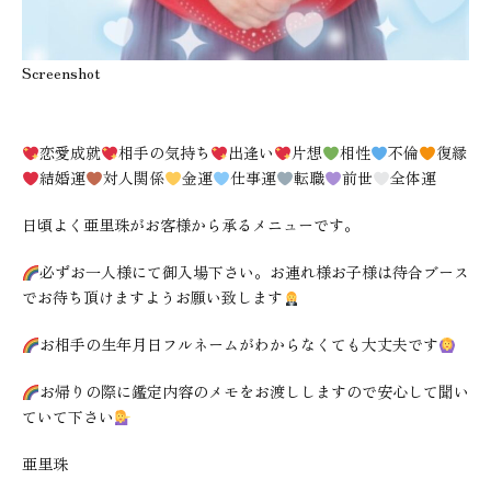
Screenshot
恋愛成就
相手の気持ち
出逢い
片想
相性
不倫
復縁
結婚運
対人関係
金運
仕事運
転職
前世
全体運
日頃よく亜里珠がお客様から承るメニューです。
必ずお一人様にて御入場下さい。お連れ様お子様は待合ブース
でお待ち頂けますようお願い致します
お相手の生年月日フルネームがわからなくても大丈夫です
お帰りの際に鑑定内容のメモをお渡ししますので安心して聞い
ていて下さい
亜里珠