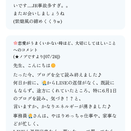
いです…JR事故多すぎ。。
またお会いしましょうね
(紫熾風の締めくくりw)
恋愛がうまくいかない時ほど、大切にしてほしいこと
へのコメント
(★ノブですより[07/24])
先生、こんにちは
たった今、ブログを全て読み終えました♪
何日か前に、
からLINEの返信がなく、既読に
もならず、途方にくれていたところ、特に6月1日
のブログを読み、気づき！？と、
言いますか、かなりエネルギーが湧きました♪
事務員
さんは、やはりめっちゃ仕事や、家事な
どが忙しく、