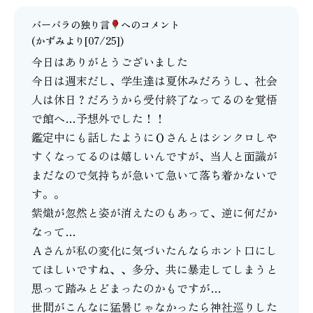
バーバラの独り言
へのコメント
(かずみより[07/25])
今日はありがとうございました
今日は週末だし、学生達は夏休みだろうし、社会
人は休日？だろうから受付終了なってるのを覚悟
で館へ…予想外でした！！
鑑定中にも話したようにＯさんとはシンクロしや
すくなってるのは嬉しいんですが、当人と面識が
まだなので気持ちが急いて急いて落ち着かないで
す。。
紫熾が忽然と姿が消えたのもあって、逆に何だか
なって…
Ａさんが私の変化に気づいたんならホント口にし
てほしいですね、、多分、共に暴走してしまうと
思って踏みとどまったのかもですが…
世間がこんなに猛暑じゃなかったら神社巡りした