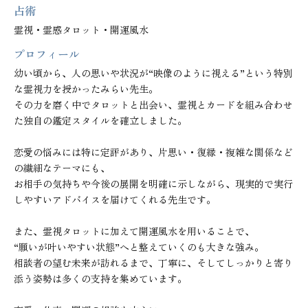
占術
霊視・霊感タロット・開運風水
プロフィール
幼い頃から、人の思いや状況が“映像のように視える”という特別
な霊視力を授かったみらい先生。

その力を磨く中でタロットと出会い、霊視とカードを組み合わせ
た独自の鑑定スタイルを確立しました。

恋愛の悩みには特に定評があり、片思い・復縁・複雑な関係など
の繊細なテーマにも、

お相手の気持ちや今後の展開を明確に示しながら、現実的で実行
しやすいアドバイスを届けてくれる先生です。

また、霊視タロットに加えて開運風水を用いることで、

“願いが叶いやすい状態”へと整えていくのも大きな強み。

相談者の望む未来が訪れるまで、丁寧に、そしてしっかりと寄り
添う姿勢は多くの支持を集めています。
