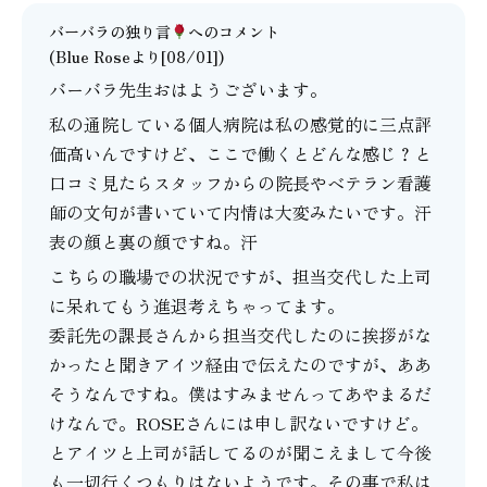
バーバラの独り言
へのコメント
(Blue Roseより[08/01])
バーバラ先生おはようございます。
私の通院している個人病院は私の感覚的に三点評
価高いんですけど、ここで働くとどんな感じ？と
口コミ見たらスタッフからの院長やベテラン看護
師の文句が書いていて内情は大変みたいです。汗
表の顔と裏の顔ですね。汗
こちらの職場での状況ですが、担当交代した上司
に呆れてもう進退考えちゃってます。
委託先の課長さんから担当交代したのに挨拶がな
かったと聞きアイツ経由で伝えたのですが、ああ
そうなんですね。僕はすみませんってあやまるだ
けなんで。ROSEさんには申し訳ないですけど。
とアイツと上司が話してるのが聞こえまして今後
も一切行くつもりはないようです。その事で私は