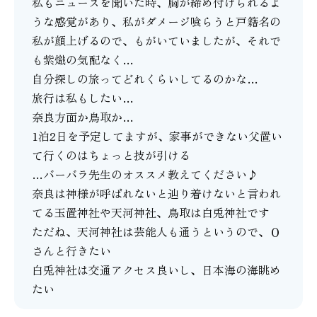
私もニュースを聞いた時、胸が締め付けられるよ
うな感覚があり、私がダメージ喰らうと戸籍名の
私が顔上げるので、もがいていましたが、それで
も紫熾の気配なく…
自分探しの旅ってどれくらいしてるのかな…
旅行は私もしたい…
奈良方面か鳥取か…
1泊2日を予定してますが、家事ができない父置い
て行くのはちょっと技が引ける
…バーバラ先生のオススメ教えてください♪
奈良は神様が呼ばれないと辿り着けないと言われ
てる玉置神社や天河神社、鳥取は白兎神社です
ただね、天河神社は芸能人も通うというので、Ｏ
さんと行きたい
白兎神社は交通アクセス良いし、日本海の海眺め
たい