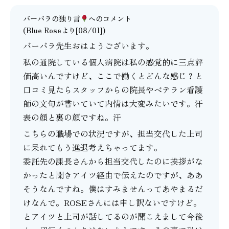
バーバラの独り言
へのコメント
(Blue Roseより[08/01])
バーバラ先生おはようございます。
私の通院している個人病院は私の感覚的に三点評
価高いんですけど、ここで働くとどんな感じ？と
口コミ見たらスタッフからの院長やベテラン看護
師の文句が書いていて内情は大変みたいです。汗
表の顔と裏の顔ですね。汗
こちらの職場での状況ですが、担当交代した上司
に呆れてもう進退考えちゃってます。
委託先の課長さんから担当交代したのに挨拶がな
かったと聞きアイツ経由で伝えたのですが、ああ
そうなんですね。僕はすみませんってあやまるだ
けなんで。ROSEさんには申し訳ないですけど。
とアイツと上司が話してるのが聞こえまして今後