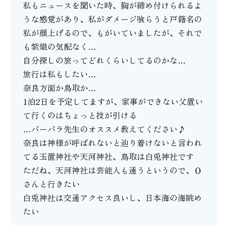
私もニュースを聞いた時、胸が締め付けられるよ
うな感覚があり、私がダメージ喰らうと戸籍名の
私が顔上げるので、もがいていましたが、それで
も紫熾の気配なく…
自分探しの旅ってどれくらいしてるのかな…
旅行は私もしたい…
奈良方面か鳥取か…
1泊2日を予定してますが、家事ができない父置い
て行くのはちょっと技が引ける
…バーバラ先生のオススメ教えてください♪
奈良は神様が呼ばれないと辿り着けないと言われ
てる玉置神社や天河神社、鳥取は白兎神社です
ただね、天河神社は芸能人も通うというので、Ｏ
さんと行きたい
白兎神社は交通アクセス良いし、日本海の海眺め
たい