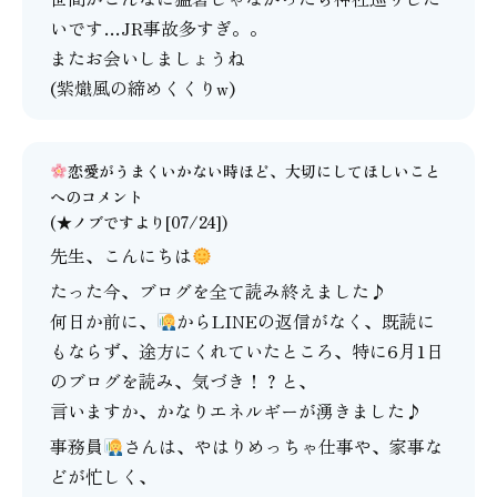
いです…JR事故多すぎ。。
またお会いしましょうね
(紫熾風の締めくくりw)
恋愛がうまくいかない時ほど、大切にしてほしいこと
へのコメント
(★ノブですより[07/24])
先生、こんにちは
たった今、ブログを全て読み終えました♪
何日か前に、
からLINEの返信がなく、既読に
もならず、途方にくれていたところ、特に6月1日
のブログを読み、気づき！？と、
言いますか、かなりエネルギーが湧きました♪
事務員
さんは、やはりめっちゃ仕事や、家事な
どが忙しく、