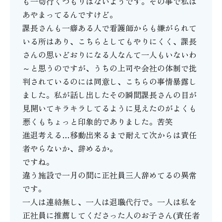
も一切行くつもりはないようです。その事で私は
あやまってるんですけど。
課長さんも一癖ある人で看護師からも嫌がられて
いる所はあり、こちらとしてもやりにくく、課長
さんの思いどおりになる人なんて一人もいないわ
～と思うのですが、うちの上司や会社の体制で批
判されているのには同意し、こちらの事情暴露し
ました。私が話し出したその瞬間課長さんの目が
見開いてキラキラしてるように見えたのがよくも
悪くもちょっと印象的でありました。苦笑
進退考える…移動出来るまで耐えて次からは責任
者やらないか、辞めるか。
ですね。
違う施設で一月の間に正社員三人辞めてるの異常
です。
一人は連絡無し、一人は退職代行で。一人は私を
正社員に推薦してくださった人のお子さん(責任者