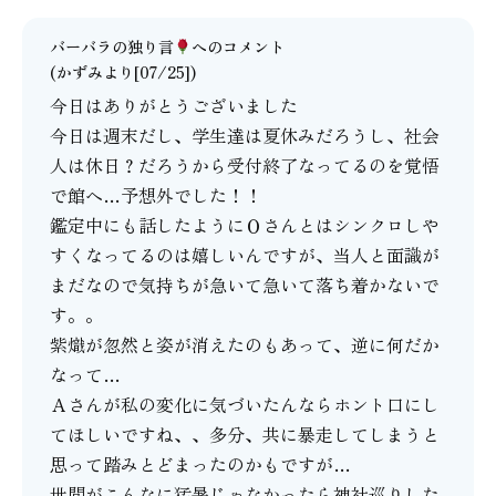
バーバラの独り言
へのコメント
(かずみより[07/25])
今日はありがとうございました
今日は週末だし、学生達は夏休みだろうし、社会
人は休日？だろうから受付終了なってるのを覚悟
で館へ…予想外でした！！
鑑定中にも話したようにＯさんとはシンクロしや
すくなってるのは嬉しいんですが、当人と面識が
まだなので気持ちが急いて急いて落ち着かないで
す。。
紫熾が忽然と姿が消えたのもあって、逆に何だか
なって…
Ａさんが私の変化に気づいたんならホント口にし
てほしいですね、、多分、共に暴走してしまうと
思って踏みとどまったのかもですが…
世間がこんなに猛暑じゃなかったら神社巡りした