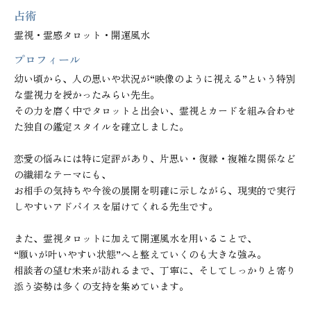
占術
霊視・霊感タロット・開運風水
プロフィール
幼い頃から、人の思いや状況が“映像のように視える”という特別
な霊視力を授かったみらい先生。

その力を磨く中でタロットと出会い、霊視とカードを組み合わせ
た独自の鑑定スタイルを確立しました。

恋愛の悩みには特に定評があり、片思い・復縁・複雑な関係など
の繊細なテーマにも、

お相手の気持ちや今後の展開を明確に示しながら、現実的で実行
しやすいアドバイスを届けてくれる先生です。

また、霊視タロットに加えて開運風水を用いることで、

“願いが叶いやすい状態”へと整えていくのも大きな強み。

相談者の望む未来が訪れるまで、丁寧に、そしてしっかりと寄り
添う姿勢は多くの支持を集めています。
