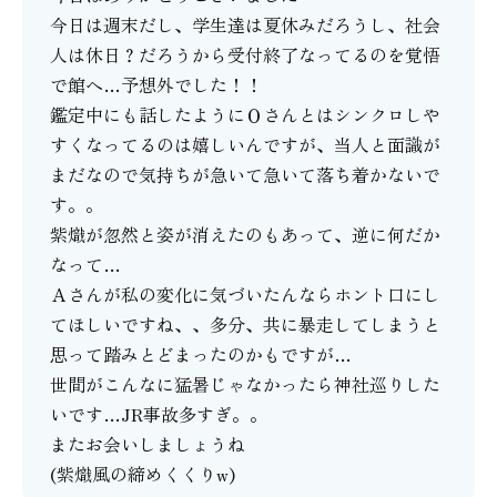
今日は週末だし、学生達は夏休みだろうし、社会
人は休日？だろうから受付終了なってるのを覚悟
で館へ…予想外でした！！
鑑定中にも話したようにＯさんとはシンクロしや
すくなってるのは嬉しいんですが、当人と面識が
まだなので気持ちが急いて急いて落ち着かないで
す。。
紫熾が忽然と姿が消えたのもあって、逆に何だか
なって…
Ａさんが私の変化に気づいたんならホント口にし
てほしいですね、、多分、共に暴走してしまうと
思って踏みとどまったのかもですが…
世間がこんなに猛暑じゃなかったら神社巡りした
いです…JR事故多すぎ。。
またお会いしましょうね
(紫熾風の締めくくりw)