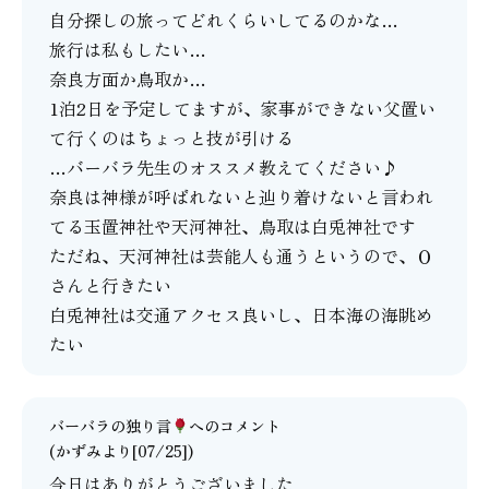
自分探しの旅ってどれくらいしてるのかな…
旅行は私もしたい…
奈良方面か鳥取か…
1泊2日を予定してますが、家事ができない父置い
て行くのはちょっと技が引ける
…バーバラ先生のオススメ教えてください♪
奈良は神様が呼ばれないと辿り着けないと言われ
てる玉置神社や天河神社、鳥取は白兎神社です
ただね、天河神社は芸能人も通うというので、Ｏ
さんと行きたい
白兎神社は交通アクセス良いし、日本海の海眺め
たい
バーバラの独り言
へのコメント
(かずみより[07/25])
今日はありがとうございました