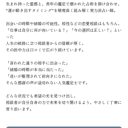
生まれ持った霊感と、長年の鑑定で磨かれた占術を掛け合わせ、

“運が動き出すタイミング”を精度高く読み解く実力派占い師。

出会いの時期や結婚の可能性、相性などの恋愛相談はもちろん、

「仕事は自分に何が向いている？」「今の選択は正しい？」とい
った

人生の岐路に立つ相談者からの信頼が厚く、

その的中力は口コミで広がり続けています。

「言われた通りの相手に出会った」

「結婚の時期が本当に当たった」

「迷いが整理されて前向きになれた」

そんな感謝の声が途切れない人気鑑定士です。

どんな状況でも希望の光を見つけ出し、

相談者が自分自身の力で未来を切り開けるよう、やさしく丁寧に
寄り添います。