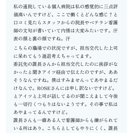
私の通院している個人病院は私の感覚的に三点評
価高いんですけど、ここで働くとどんな感じ？と
口コミ見たらスタッフからの院長やベテラン看護
師の文句が書いていて内情は大変みたいです。汗
表の顔と裏の顔ですね。汗
こちらの職場での状況ですが、担当交代した上司
に呆れてもう進退考えちゃってます。
委託先の課長さんから担当交代したのに挨拶がな
かったと聞きアイツ経由で伝えたのですが、ああ
そうなんですね。僕はすみませんってあやまるだ
けなんで。ROSEさんには申し訳ないですけど。
とアイツと上司が話してるのが聞こえまして今後
も一切行くつもりはないようです。その事で私は
あやまってるんですけど。
課長さんも一癖ある人で看護師からも嫌がられて
いる所はあり、こちらとしてもやりにくく、課長