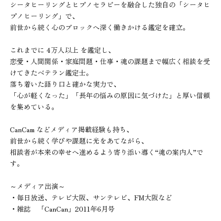
シータヒーリングとヒプノセラピーを融合した独自の「シータヒ
プノヒーリング」で、

前世から続く心のブロックへ深く働きかける鑑定を確立。

これまでに 4万人以上 を鑑定し、

恋愛・人間関係・家庭問題・仕事・魂の課題まで幅広く相談を受
けてきたベテラン鑑定士。

落ち着いた語り口と確かな実力で、

「心が軽くなった」「長年の悩みの原因に気づけた」と厚い信頼
を集めている。

CanCam などメディア掲載経験も持ち、

前世から続く学びや課題に光をあてながら、

相談者が本来の幸せへ進めるよう寄り添い導く“魂の案内人”で
す。

～メディア出演～

・毎日放送、テレビ大阪、サンテレビ、FM大阪など

・雑誌　「CanCan」2011年6月号