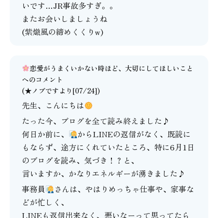
いです…JR事故多すぎ。。
またお会いしましょうね
(紫熾風の締めくくりw)
恋愛がうまくいかない時ほど、大切にしてほしいこと
へのコメント
(★ノブですより[07/24])
先生、こんにちは
たった今、ブログを全て読み終えました♪
何日か前に、
からLINEの返信がなく、既読に
もならず、途方にくれていたところ、特に6月1日
のブログを読み、気づき！？と、
言いますか、かなりエネルギーが湧きました♪
事務員
さんは、やはりめっちゃ仕事や、家事な
どが忙しく、
LINEも返信出来なく、悪いなーって思ってたら