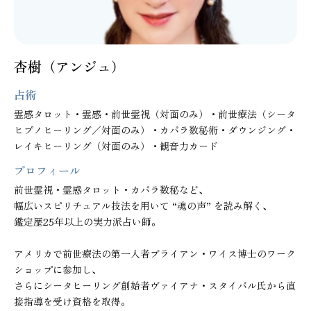
杏樹（アンジュ）
占術
霊感タロット・霊感・前世霊視（対面のみ）・前世療法（シータ
ヒプノヒーリング／対面のみ）・カバラ数秘術・ダウンジング・
レイキヒーリング（対面のみ）・観音力カード
プロフィール
前世霊視・霊感タロット・カバラ数秘など、

幅広いスピリチュアル技法を用いて “魂の声” を読み解く、

鑑定歴25年以上の実力派占い師。

アメリカで前世療法の第一人者ブライアン・ワイス博士のワーク
ショップに参加し、

さらにシータヒーリング創始者ヴァイアナ・スタイバル氏から直
接指導を受け資格を取得。
