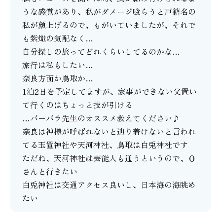
うな感覚があり、私がダメージ喰らうと戸籍名の
私が顔上げるので、もがいていましたが、それで
も紫熾の気配なく…
自分探しの旅ってどれくらいしてるのかな…
旅行は私もしたい…
奈良方面か鳥取か…
1泊2日を予定してますが、家事ができない父置い
て行くのはちょっと技が引ける
…バーバラ先生のオススメ教えてください♪
奈良は神様が呼ばれないと辿り着けないと言われ
てる玉置神社や天河神社、鳥取は白兎神社です
ただね、天河神社は芸能人も通うというので、Ｏ
さんと行きたい
白兎神社は交通アクセス良いし、日本海の海眺め
たい