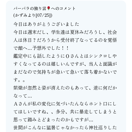
バーバラの独り言
へのコメント
(かずみより[07/25])
今日はありがとうございました
今日は週末だし、学生達は夏休みだろうし、社会
人は休日？だろうから受付終了なってるのを覚悟
で館へ…予想外でした！！
鑑定中にも話したようにＯさんとはシンクロしや
すくなってるのは嬉しいんですが、当人と面識が
まだなので気持ちが急いて急いて落ち着かないで
す。。
紫熾が忽然と姿が消えたのもあって、逆に何だか
なって…
Ａさんが私の変化に気づいたんならホント口にし
てほしいですね、、多分、共に暴走してしまうと
思って踏みとどまったのかもですが…
世間がこんなに猛暑じゃなかったら神社巡りした