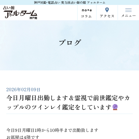
神戸対面･電話占い 実力派占い師の館 アゥルターム
メニュー
アクセス
コラム
ブログ
2026年02月09日
今日月曜日出勤します＆霊視で前世鑑定やカ
ップルのツインレイ鑑定をしています
今日9日月曜日1時から10時半まで出勤致します
お部屋は4階です