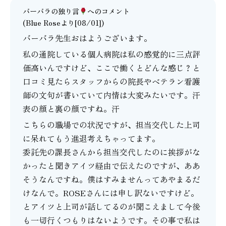
バーバラの独り言
へのコメント
(Blue Roseより[08/01])
バーバラ先生おはようございます。
私の通院している個人病院は私の感覚的に三点評
価高いんですけど、ここで働くとどんな感じ？と
口コミ見たらスタッフからの院長やベテラン看護
師の文句が書いていて内情は大変みたいです。汗
表の顔と裏の顔ですね。汗
こちらの職場での状況ですが、担当交代した上司
に呆れてもう進退考えちゃってます。
委託先の課長さんから担当交代したのに挨拶がな
かったと聞きアイツ経由で伝えたのですが、ああ
そうなんですね。僕はすみませんってあやまるだ
けなんで。ROSEさんには申し訳ないですけど。
とアイツと上司が話してるのが聞こえまして今後
も一切行くつもりはないようです。その事で私は