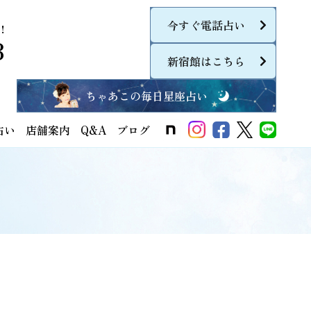
今すぐ電話占い
！
8
新宿館はこちら
ちゃあこの毎日星座占い
占い
店舗案内
Q&A
ブログ