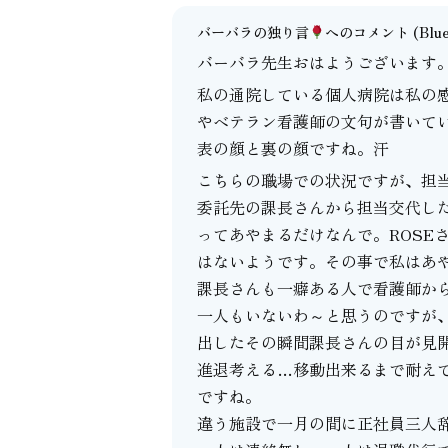
バーバラの独り言
へのコメント
(Blu
バーバラ先生おはようございます
私の通院している個人病院は私の
やベテラン看護師の文句が書いて
表の顔と裏の顔ですね。汗
こちらの職場での状況ですが、担
委託先の課長さんから担当交代し
ってあやまるだけなんで。ROSE
はないようです。その事で私はあ
課長さんも一癖ある人で看護師か
一人もいないわ～と思うのですが
出したその瞬間課長さんの目が見
進退考える…移動出来るまで耐え
ですね。
違う施設で一月の間に正社員三人