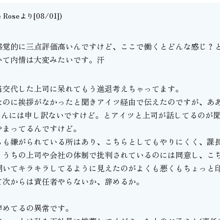
e Roseより[08/01])
。
感覚的に三点評価高いんですけど、ここで働くとどんな感じ？
いて内情は大変みたいです。汗
当交代した上司に呆れてもう進退考えちゃってます。
たのに挨拶がなかったと聞きアイツ経由で伝えたのですが、あ
さんには申し訳ないですけど。とアイツと上司が話してるのが
やまってるんですけど。
らも嫌がられている所はあり、こちらとしてもやりにくく、課
、うちの上司や会社の体制で批判されているのには同意し、こ
開いてキラキラしてるように見えたのがよくも悪くもちょっと
て次からは責任者やらないか、辞めるか。
辞めてるの異常です。