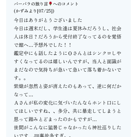
バーバラの独り言
へのコメント
(かずみより[07/25])
今日はありがとうございました
今日は週末だし、学生達は夏休みだろうし、社会
人は休日？だろうから受付終了なってるのを覚悟
で館へ…予想外でした！！
鑑定中にも話したようにＯさんとはシンクロしや
すくなってるのは嬉しいんですが、当人と面識が
まだなので気持ちが急いて急いて落ち着かないで
す。。
紫熾が忽然と姿が消えたのもあって、逆に何だか
なって…
Ａさんが私の変化に気づいたんならホント口にし
てほしいですね、、多分、共に暴走してしまうと
思って踏みとどまったのかもですが…
世間がこんなに猛暑じゃなかったら神社巡りした
いです…JR事故多すぎ。。