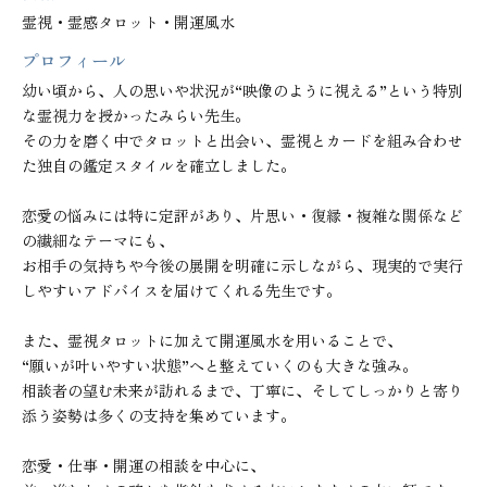
霊視・霊感タロット・開運風水
プロフィール
幼い頃から、人の思いや状況が“映像のように視える”という特別
な霊視力を授かったみらい先生。

その力を磨く中でタロットと出会い、霊視とカードを組み合わせ
た独自の鑑定スタイルを確立しました。

恋愛の悩みには特に定評があり、片思い・復縁・複雑な関係など
の繊細なテーマにも、

お相手の気持ちや今後の展開を明確に示しながら、現実的で実行
しやすいアドバイスを届けてくれる先生です。

また、霊視タロットに加えて開運風水を用いることで、

“願いが叶いやすい状態”へと整えていくのも大きな強み。

相談者の望む未来が訪れるまで、丁寧に、そしてしっかりと寄り
添う姿勢は多くの支持を集めています。

恋愛・仕事・開運の相談を中心に、
