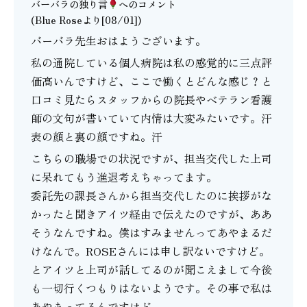
バーバラの独り言
へのコメント
(Blue Roseより[08/01])
バーバラ先生おはようございます。
私の通院している個人病院は私の感覚的に三点評
価高いんですけど、ここで働くとどんな感じ？と
口コミ見たらスタッフからの院長やベテラン看護
師の文句が書いていて内情は大変みたいです。汗
表の顔と裏の顔ですね。汗
こちらの職場での状況ですが、担当交代した上司
に呆れてもう進退考えちゃってます。
委託先の課長さんから担当交代したのに挨拶がな
かったと聞きアイツ経由で伝えたのですが、ああ
そうなんですね。僕はすみませんってあやまるだ
けなんで。ROSEさんには申し訳ないですけど。
とアイツと上司が話してるのが聞こえまして今後
も一切行くつもりはないようです。その事で私は
あやまってるんですけど。