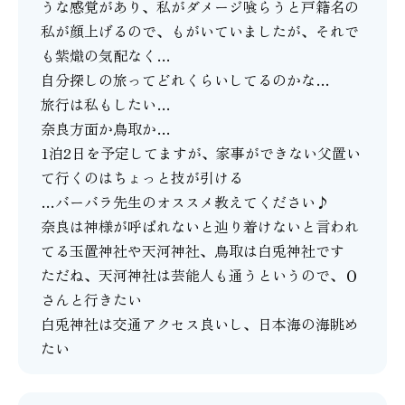
うな感覚があり、私がダメージ喰らうと戸籍名の
私が顔上げるので、もがいていましたが、それで
も紫熾の気配なく…
自分探しの旅ってどれくらいしてるのかな…
旅行は私もしたい…
奈良方面か鳥取か…
1泊2日を予定してますが、家事ができない父置い
て行くのはちょっと技が引ける
…バーバラ先生のオススメ教えてください♪
奈良は神様が呼ばれないと辿り着けないと言われ
てる玉置神社や天河神社、鳥取は白兎神社です
ただね、天河神社は芸能人も通うというので、Ｏ
さんと行きたい
白兎神社は交通アクセス良いし、日本海の海眺め
たい