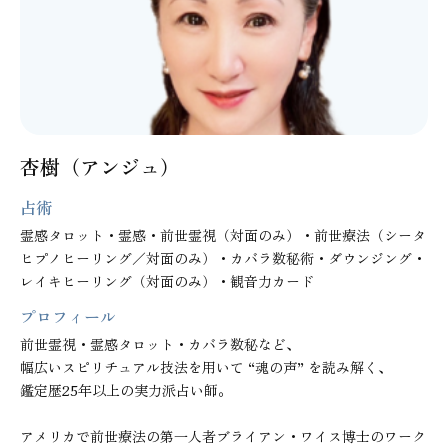
杏樹（アンジュ）
占術
霊感タロット・霊感・前世霊視（対面のみ）・前世療法（シータ
ヒプノヒーリング／対面のみ）・カバラ数秘術・ダウンジング・
レイキヒーリング（対面のみ）・観音力カード
プロフィール
前世霊視・霊感タロット・カバラ数秘など、

幅広いスピリチュアル技法を用いて “魂の声” を読み解く、

鑑定歴25年以上の実力派占い師。

アメリカで前世療法の第一人者ブライアン・ワイス博士のワーク