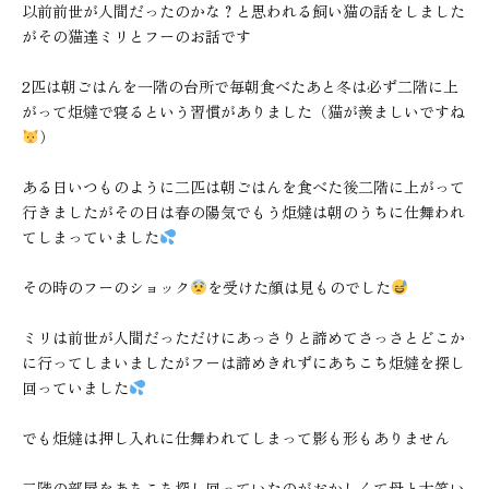
以前前世が人間だったのかな？と思われる飼い猫の話をしました
がその猫達ミリとフーのお話です
2匹は朝ごはんを一階の台所で毎朝食べたあと冬は必ず二階に上
がって炬燵で寝るという習慣がありました（猫が羨ましいですね
）
ある日いつものように二匹は朝ごはんを食べた後二階に上がって
行きましたがその日は春の陽気でもう炬燵は朝のうちに仕舞われ
てしまっていました
その時のフーのショック
を受けた顔は見ものでした
ミリは前世が人間だっただけにあっさりと諦めてさっさとどこか
に行ってしまいましたがフーは諦めきれずにあちこち炬燵を探し
回っていました
でも炬燵は押し入れに仕舞われてしまって影も形もありません
二階の部屋をあちこち探し回っていたのがおかしくて母と大笑い