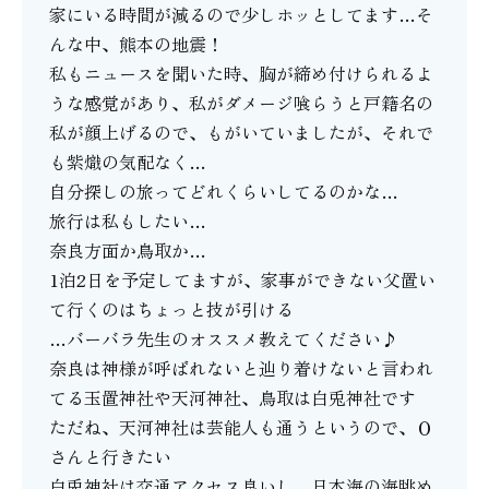
家にいる時間が減るので少しホッとしてます…そ
んな中、熊本の地震！
私もニュースを聞いた時、胸が締め付けられるよ
うな感覚があり、私がダメージ喰らうと戸籍名の
私が顔上げるので、もがいていましたが、それで
も紫熾の気配なく…
自分探しの旅ってどれくらいしてるのかな…
旅行は私もしたい…
奈良方面か鳥取か…
1泊2日を予定してますが、家事ができない父置い
て行くのはちょっと技が引ける
…バーバラ先生のオススメ教えてください♪
奈良は神様が呼ばれないと辿り着けないと言われ
てる玉置神社や天河神社、鳥取は白兎神社です
ただね、天河神社は芸能人も通うというので、Ｏ
さんと行きたい
白兎神社は交通アクセス良いし、日本海の海眺め