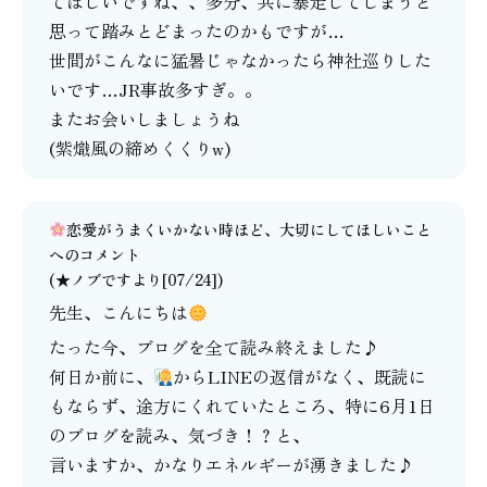
てほしいですね、、多分、共に暴走してしまうと
思って踏みとどまったのかもですが…
世間がこんなに猛暑じゃなかったら神社巡りした
いです…JR事故多すぎ。。
またお会いしましょうね
(紫熾風の締めくくりw)
恋愛がうまくいかない時ほど、大切にしてほしいこと
へのコメント
(★ノブですより[07/24])
先生、こんにちは
たった今、ブログを全て読み終えました♪
何日か前に、
からLINEの返信がなく、既読に
もならず、途方にくれていたところ、特に6月1日
のブログを読み、気づき！？と、
言いますか、かなりエネルギーが湧きました♪