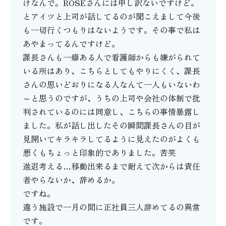
けなんで。ROSEさんには申し訳ないですけど。
とアイツと上司が話してるのが聞こえまして今後
も一切行くつもりはないようです。その事で私は
あやまってるんですけど。
課長さんも一癖ある人で看護師からも嫌がられて
いる所はあり、こちらとしてもやりにくく、課長
さんの思いどおりになる人なんて一人もいないわ
～と思うのですが、うちの上司や会社の体制で批
判されているのには同意し、こちらの事情暴露し
ました。私が話し出したその瞬間課長さんの目が
見開いてキラキラしてるように見えたのがよくも
悪くもちょっと印象的でありました。苦笑
進退考える…移動出来るまで耐えて次からは責任
者やらないか、辞めるか。
ですね。
違う施設で一月の間に正社員三人辞めてるの異常
です。