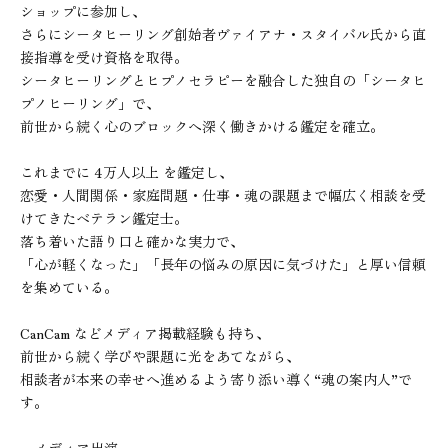
ショップに参加し、

さらにシータヒーリング創始者ヴァイアナ・スタイバル氏から直
接指導を受け資格を取得。

シータヒーリングとヒプノセラピーを融合した独自の「シータヒ
プノヒーリング」で、

前世から続く心のブロックへ深く働きかける鑑定を確立。

これまでに 4万人以上 を鑑定し、

恋愛・人間関係・家庭問題・仕事・魂の課題まで幅広く相談を受
けてきたベテラン鑑定士。

落ち着いた語り口と確かな実力で、

「心が軽くなった」「長年の悩みの原因に気づけた」と厚い信頼
を集めている。

CanCam などメディア掲載経験も持ち、

前世から続く学びや課題に光をあてながら、

相談者が本来の幸せへ進めるよう寄り添い導く“魂の案内人”で
す。
