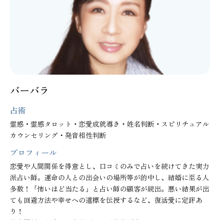
バーバラ
占術
霊感・霊感タロット・恋愛成就導き・姓名判断・スピリチュアル
カウンセリング・発音相性判断
プロフィール
恋愛や人間関係を得意とし、口コミのみで占いを続けてきた実力
派占い師。運命の人との出会いの場所等が的中し、結婚に至る人
多数！「怖いほど当たる」と占い師の顧客が続出。悪い結果が出
ても回避方法や幸せへの道標を伝授するなど、復活愛に定評あ
り！
