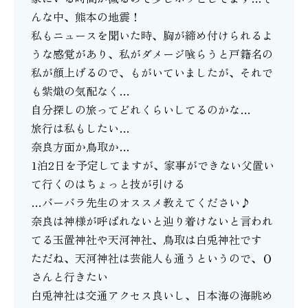
んな中、熊本の地震！
私もニュースを聞いた時、胸が締め付けられるよ
うな感覚があり、私がダメージ喰らうと戸籍名の
私が顔上げるので、もがいていましたが、それで
も紫熾の気配なく…
自分探しの旅ってどれくらいしてるのかな…
旅行は私もしたい…
奈良方面か鳥取か…
1泊2日を予定してますが、家事ができない父置い
て行くのはちょっと技が引ける
…バーバラ先生のオススメ教えてください♪
奈良は神様が呼ばれないと辿り着けないと言われ
てる玉置神社や天河神社、鳥取は白兎神社です
ただね、天河神社は芸能人も通うというので、Ｏ
さんと行きたい
白兎神社は交通アクセス良いし、日本海の海眺め