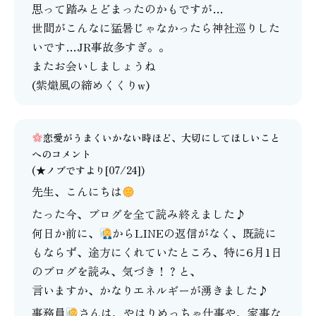
思って踏みとどまったのかもですが…
世間がこんなに猛暑じゃなかったら神社巡りした
いです…JR事故多すぎ。。
またお会いしましょうね
(紫熾風の締めくくりw)
恋愛がうまくいかない時ほど、大切にしてほしいこと
へのコメント
(★ノブですより[07/24])
先生、こんにちは
たった今、ブログを全て読み終えました♪
何日か前に、
からLINEの返信がなく、既読に
もならず、途方にくれていたところ、特に6月1日
のブログを読み、気づき！？と、
言いますか、かなりエネルギーが湧きました♪
事務員
さんは、やはりめっちゃ仕事や、家事な