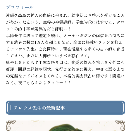
プロフィール
沖縄久高島の神人の血筋に生まれ、幼少期より啓示を受けること
が多かったという、生粋の神霊感師。学生時代にはすでに、タロ
ットの的中率が驚異的だと評判に！

以降長年に渡って鑑定を続け、メールマガジンの配信を心待ちに
する読者の数は1万人を超えるなど、全国に根強いファンを抱え
るアレウス先生。また同時に、現在活躍する多くの占い師も育成
してきた、まさに大御所というべき存在です。

癒やしをもたらす丁寧な語り口は、恋愛の悩みを抱える女性にも
好評！問題の経緯や現状、先行きを的確に捉え、幸せに至るまで
の完璧なアドバイスをくれる、本格的実力派占い師です！間違い
なく、視てもらえたらラッキー！！
アレウス先生の最新記事