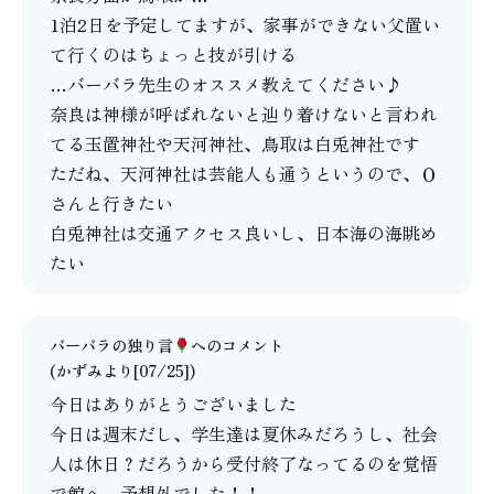
1泊2日を予定してますが、家事ができない父置い
て行くのはちょっと技が引ける
…バーバラ先生のオススメ教えてください♪
奈良は神様が呼ばれないと辿り着けないと言われ
てる玉置神社や天河神社、鳥取は白兎神社です
ただね、天河神社は芸能人も通うというので、Ｏ
さんと行きたい
白兎神社は交通アクセス良いし、日本海の海眺め
たい
バーバラの独り言
へのコメント
(かずみより[07/25])
今日はありがとうございました
今日は週末だし、学生達は夏休みだろうし、社会
人は休日？だろうから受付終了なってるのを覚悟
で館へ…予想外でした！！