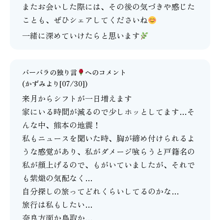
またお会いした際には、その後の気づきや感じた
ことも、ぜひシェアしてくださいね
一緒に深めていけたらと思います
バーバラの独り言
へのコメント
(かずみより[07/30])
来月からシフトが一日増えます
家にいる時間が減るので少しホッとしてます…そ
んな中、熊本の地震！
私もニュースを聞いた時、胸が締め付けられるよ
うな感覚があり、私がダメージ喰らうと戸籍名の
私が顔上げるので、もがいていましたが、それで
も紫熾の気配なく…
自分探しの旅ってどれくらいしてるのかな…
旅行は私もしたい…
奈良方面か鳥取か…