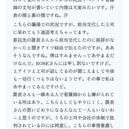
師の文句が書いていて内情は大変みたいです。汗
表の顔と裏の顔ですね。汗
こちらの職場での状況ですが、担当交代した上司
に呆れてもう進退考えちゃってます。
委託先の課長さんから担当交代したのに挨拶がな
かったと聞きアイツ経由で伝えたのですが、ああ
そうなんですね。僕はすみませんってあやまるだ
けなんで。ROSEさんには申し訳ないですけど。
とアイツと上司が話してるのが聞こえまして今後
も一切行くつもりはないようです。その事で私は
あやまってるんですけど。
課長さんも一癖ある人で看護師からも嫌がられて
いる所はあり、こちらとしてもやりにくく、課長
さんの思いどおりになる人なんて一人もいないわ
～と思うのですが、うちの上司や会社の体制で批
判されているのには同意し、こちらの事情暴露し