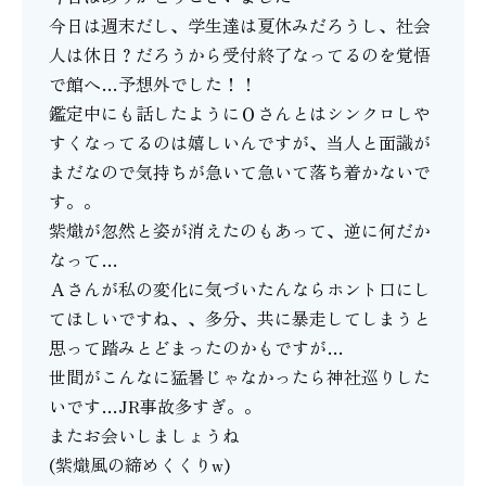
今日は週末だし、学生達は夏休みだろうし、社会
人は休日？だろうから受付終了なってるのを覚悟
で館へ…予想外でした！！
鑑定中にも話したようにＯさんとはシンクロしや
すくなってるのは嬉しいんですが、当人と面識が
まだなので気持ちが急いて急いて落ち着かないで
す。。
紫熾が忽然と姿が消えたのもあって、逆に何だか
なって…
Ａさんが私の変化に気づいたんならホント口にし
てほしいですね、、多分、共に暴走してしまうと
思って踏みとどまったのかもですが…
世間がこんなに猛暑じゃなかったら神社巡りした
いです…JR事故多すぎ。。
またお会いしましょうね
(紫熾風の締めくくりw)