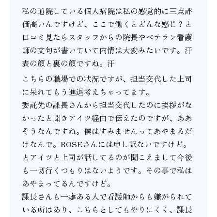
私の通院している個人病院は私の感覚的に三点評
価高いんですけど、ここで働くとどんな感じ？と
口コミ見たらスタッフからの院長やベテラン看護
師の文句が書いていて内情は大変みたいです。汗
表の顔と裏の顔ですね。汗
こちらの職場での状況ですが、担当交代した上司
に呆れてもう進退考えちゃってます。
委託先の課長さんから担当交代したのに挨拶がな
かったと聞きアイツ経由で伝えたのですが、ああ
そうなんですね。僕はすみませんってあやまるだ
けなんで。ROSEさんには申し訳ないですけど。
とアイツと上司が話してるのが聞こえまして今後
も一切行くつもりはないようです。その事で私は
あやまってるんですけど。
課長さんも一癖ある人で看護師からも嫌がられて
いる所はあり、こちらとしてもやりにくく、課長