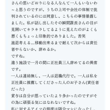
さんの思いどおりになる人なんて一人もいないわ
～と思うのですが、うちの上司や会社の体制で批
判されているのには同意し、こちらの事情暴露し
ました。私が話し出したその瞬間課長さんの目が
見開いてキラキラしてるように見えたのがよくも
悪くもちょっと印象的でありました。苦笑
進退考える…移動出来るまで耐えて次からは責任
者やらないか、辞めるか。
ですね。
違う施設で一月の間に正社員三人辞めてるの異常
です。
一人は連絡無し、一人は退職代行で。一人は私を
正社員に推薦してくださった人のお子さん(責任者
だった)
賞与は自分が思っていたより多かったのですがそ
の為に頑張る気にはなれないですね。
私に対するアイツの態度は随分マシになったし、