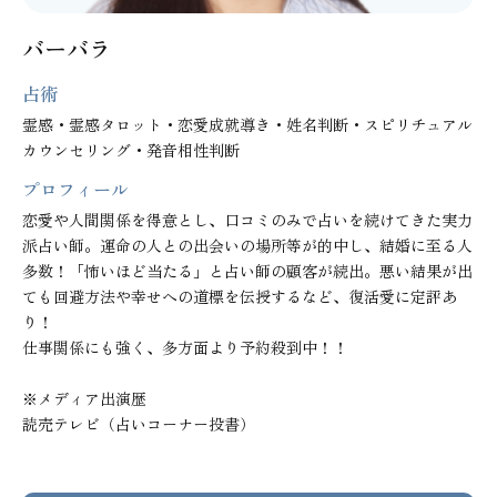
バーバラ
占術
霊感・霊感タロット・恋愛成就導き・姓名判断・スピリチュアル
カウンセリング・発音相性判断
プロフィール
恋愛や人間関係を得意とし、口コミのみで占いを続けてきた実力
派占い師。運命の人との出会いの場所等が的中し、結婚に至る人
多数！「怖いほど当たる」と占い師の顧客が続出。悪い結果が出
ても回避方法や幸せへの道標を伝授するなど、復活愛に定評あ
り！

仕事関係にも強く、多方面より予約殺到中！！

※メディア出演歴

読売テレビ（占いコーナー投書）