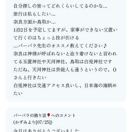
自分探しの旅ってどれくらいしてるのかな…
旅行は私もしたい…
奈良方面か鳥取か…
1泊2日を予定してますが、家事ができない父置い
て行くのはちょっと技が引ける
…バーバラ先生のオススメ教えてください♪
奈良は神様が呼ばれないと辿り着けないと言われ
てる玉置神社や天河神社、鳥取は白兎神社です
ただね、天河神社は芸能人も通うというので、Ｏ
さんと行きたい
白兎神社は交通アクセス良いし、日本海の海眺め
たい
バーバラの独り言
へのコメント
(かずみより[07/25])
今日はありがとうございました