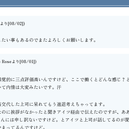
り[08/02])
したい事もあるのでまたよろしくお願いします。
e Roseより[08/01])
。
感覚的に三点評価高いんですけど、ここで働くとどんな感じ？
いて内情は大変みたいです。汗
当交代した上司に呆れてもう進退考えちゃってます。
たのに挨拶がなかったと聞きアイツ経由で伝えたのですが、あ
さんには申し訳ないですけど。とアイツと上司が話してるのが
やまってるんですけど。