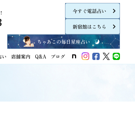
今すぐ電話占い
！
8
新宿館はこちら
ちゃあこの毎日星座占い
占い
店舗案内
Q&A
ブログ